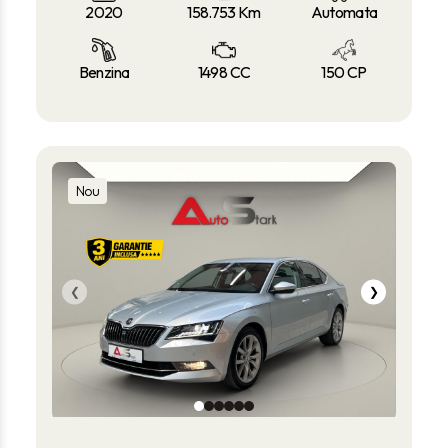
2020
158.753
Km
Automata
Benzina
1498 CC
150 CP
Nou
❮
❯