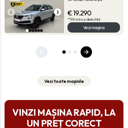
€
19.290
❮
❯
*TVA inclus și deductibil
Vezi mașina
Vezi toate mașinile
VINZI MAȘINA RAPID, LA
UN PREȚ CORECT