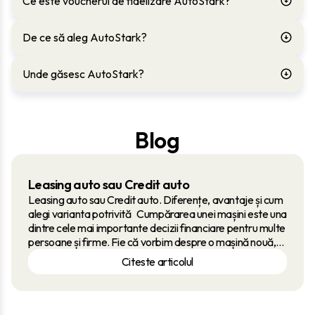
Ce este voucherul de fidelizare AutoStark?
De ce să aleg AutoStark?
Unde găsesc AutoStark?
Blog
Leasing auto sau Credit auto
Leasing auto sau Credit auto. Diferențe, avantaje și cum
alegi varianta potrivită Cumpărarea unei mașini este una
dintre cele mai importante decizii financiare pentru multe
persoane și firme. Fie că vorbim despre o mașină nouă,
fie despre una second-hand, prețul de achiziție poate fi
Citeste articolul
destul de mare, iar plata integrală nu este întotdeauna
cea mai convenabilă soluție. Din acest motiv, tot mai
mulți cumpărători analizează variante de finanțare
precum leasingul auto sau creditul auto....