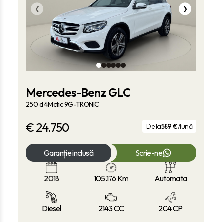
❮
❯
Mercedes-Benz GLC
250 d 4Matic 9G-TRONIC
€
24.750
De la
589 €
/lună
Garanție inclusă
Scrie-ne
2018
105.176
Km
Automata
Diesel
2143 CC
204 CP