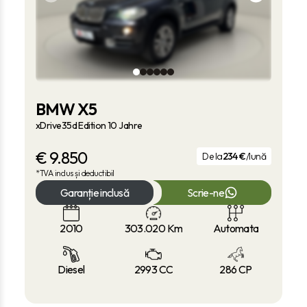
BMW X5
xDrive35d Edition 10 Jahre
€
9.850
De la
234 €
/lună
*TVA inclus și deductibil
Garanție inclusă
Scrie-ne
2010
303.020
Km
Automata
Diesel
2993 CC
286 CP