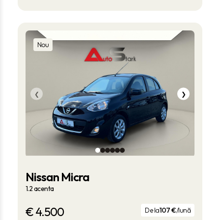
Nou
❮
❯
Nissan Micra
1.2 acenta
€
4.500
De la
107 €
/lună