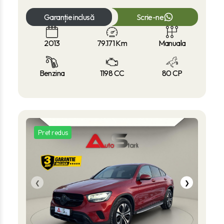
Garanție inclusă
Scrie-ne
2013
79.171
Km
Manuala
Benzina
1198 CC
80 CP
Pret redus
❮
❯