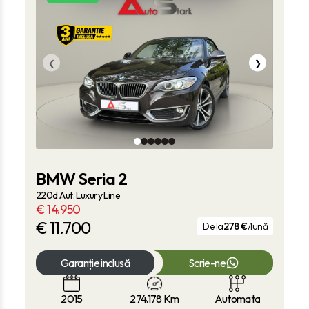
❮
❯
BMW Seria 2
220d Aut. Luxury Line
€ 14.950
€
11.700
De la
278 €
/lună
Garanție inclusă
Scrie-ne
2015
274.178
Km
Automata