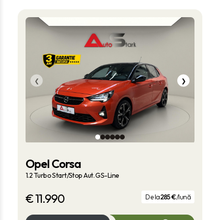
❮
❯
Opel Corsa
1.2 Turbo Start/Stop Aut. GS-Line
€
11.990
De la
285 €
/lună