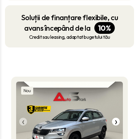
Soluții de finanțare flexibile, cu
avans începând de la
10%
Credit sau leasing, adaptat bugetului tău
Mașinile noastre
Nou
❮
❯