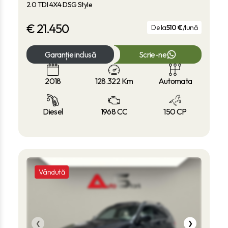
2.0 TDI 4X4 DSG Style
€
21.450
De la
510 €
/lună
Garanție inclusă
Scrie-ne
2018
128.322
Km
Automata
Diesel
1968 CC
150 CP
Vândută
❮
❯