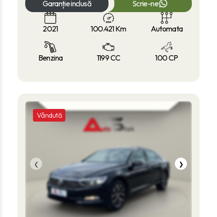
Garanție inclusă
Scrie-ne
2021
100.421
Km
Automata
Benzina
1199 CC
100 CP
Vândută
❮
❯