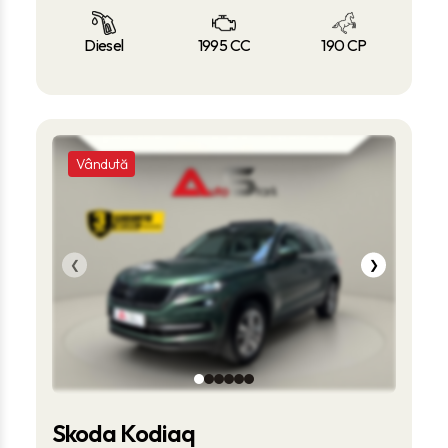
Diesel
1995 CC
190 CP
Vândută
❮
❯
Skoda Kodiaq