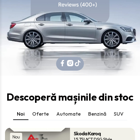
Descoperă mașinile din stoc
Noi
Oferte
Automate
Benzină
SUV
Skoda Karoq
Nou
1.5 TSI ACT DSG Style