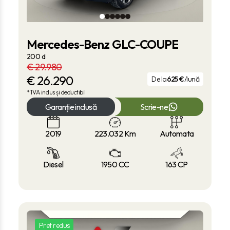
Mercedes-Benz GLC-COUPE
200 d
€ 29.980
€
26.290
De la
625 €
/lună
*TVA inclus și deductibil
Garanție inclusă
Scrie-ne
2019
223.032
Km
Automata
Diesel
1950 CC
163 CP
Pret redus