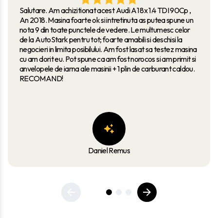
Salutare. Am achizitionat acest Audi A1 8x 1.4 TDI 90Cp ,
An 2018. Masina foarte ok si intretinuta as putea spune un
nota 9 din toate punctele de vedere. Le multumesc celor
de la AutoStark pentru tot; foarte amabili si deschisi la
negocieri in limita posibilului. Am fost lasat sa testez masina
cu am dorit eu. Pot spune ca am fost norocos si am primit si
anvelopele de iarna ale masinii + 1 plin de carburant caldou.
RECOMAND!
Daniel Remus