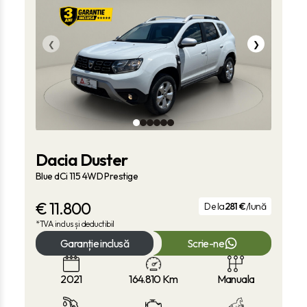
❮
❯
Dacia Duster
Blue dCi 115 4WD Prestige
€
11.800
De la
281 €
/lună
*TVA inclus și deductibil
Garanție inclusă
Scrie-ne
2021
164.810
Km
Manuala