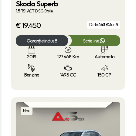
Skoda Superb
1.5 TSI ACT DSG Style
€
19.450
De la
463 €
/lună
Garanție inclusă
Scrie-ne
2019
127.468
Km
Automata
Benzina
1498 CC
150 CP
Nou