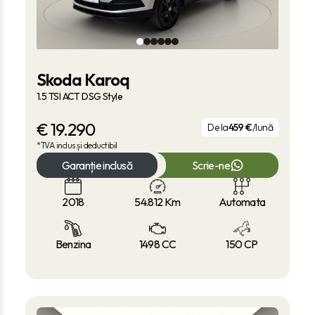
Skoda Karoq
1.5 TSI ACT DSG Style
€
19.290
De la
459 €
/lună
*TVA inclus și deductibil
Garanție inclusă
Scrie-ne
2018
54.812
Km
Automata
Benzina
1498 CC
150 CP