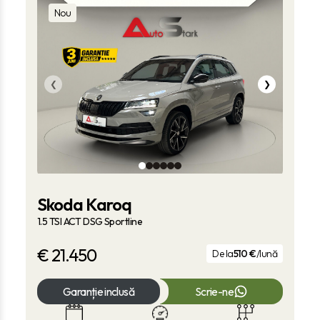
Nou
❮
❯
Skoda Karoq
1.5 TSI ACT DSG Sportline
€
21.450
De la
510 €
/lună
Garanție inclusă
Scrie-ne