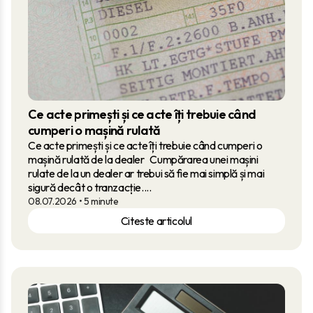
Ce acte primești și ce acte îți trebuie când
cumperi o mașină rulată
Ce acte primești și ce acte îți trebuie când cumperi o
mașină rulată de la dealer Cumpărarea unei mașini
rulate de la un dealer ar trebui să fie mai simplă și mai
sigură decât o tranzacție....
08.07.2026
• 5 minute
Citeste articolul