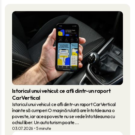
Istoricul unui vehicul: ce afli dintr-un raport
CarVertical
Istoricul unui vehicul: ce afli dintr-un raport CarVertical
înainte să cumperi O mașină rulată are întotdeauna o
poveste, iar acea poveste nu se vede întotdeauna cu
ochiul liber. Un autoturism poate....
03.07.2026
• 5 minute