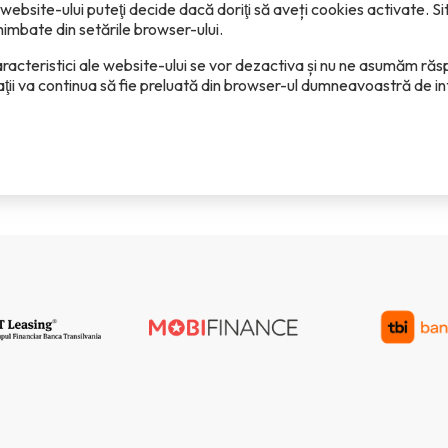
al website-ului puteţi decide dacă doriţi să aveți cookies activate. 
himbate din setările browser-ului.
aracteristici ale website-ului se vor dezactiva și nu ne asumăm ră
ţii va continua să fie preluată din browser-ul dumneavoastră de in