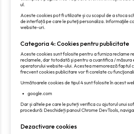
ul.
Aceste cookies pot fi utilizate și cu scopul de a stoca 
de interfață pe care le puteţi personaliza. Informaţiile 
website-uri.
Categoria 4: Cookies pentru publicitate
Aceste cookies sunt folosite pentru a furniza reclame re
reclamele, dar totodată şi pentru a cuantifica / măsura 
operatorului website-ului. Acestea memorează faptul că aţ
frecvent cookies publicitare vor fi corelate cu funcţionalit
Următoarele cookies de tipul 4 sunt folosite în acest we
google.com
Dar și altele pe care le puteți verifica cu ajutorul unu
procedură: Deschideți panoul Chrome DevTools, navigați c
Dezactivare cookies