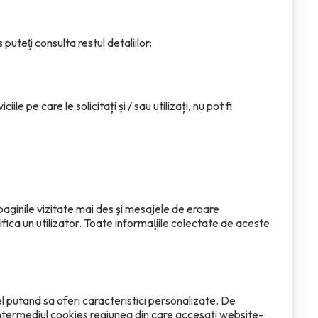
uteţi consulta restul detaliilor:
 pe care le solicitați și / sau utilizați, nu pot fi
paginile vizitate mai des şi mesajele de eroare
fica un utilizator. Toate informaţiile colectate de aceste
 putand sa oferi caracteristici personalizate. De
intermediul cookies regiunea din care accesați website-