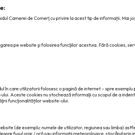
e:
ul Camerei de Comerţ cu privire la acest tip de informații. Mai jos p
a pe website şi folosirea funcţiilor acestuia. Fără cookies, serviciile
 în care utilizatorii folosesc o pagină de internet – spre exemplu 
-ului. Aceste cookies nu stochează informaţii cu scopul de a indenti
irii funcţionalităților website-ului.
site (de exemplu: numele de utilizator, regiunea sau limba) astfel
espre fusul orar / oră sau informații meteorologice, stocând prin 