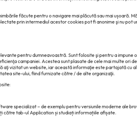
schimbările făcute pentru o navigare mai plăcută sau mai ușoară. Mă
colectate prin intermediul acestor cookies pot fi anonime şi nu pot
levante pentru dumneavoastră. Sunt folosite şi pentru a impune o l
eficienţa campaniei. Acestea sunt plasate de cele mai multe ori de
i vizitat un website, iar această informaţie este partajată cu alte 
atea site-ului, fiind furnizate către / de alte organizaţii.
bsite:
i software specializat – de exemplu pentru versiunile moderne ale 
ătre tab-ul Application și studiați informațiile afișate.