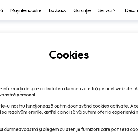
să
Mașinile noastre
Buyback
Garanție
Servicii
Despre
Cookies
 informații despre activitatea dumneavoastră pe acel website. Ac
oastră personal.
ite-ul nostru funcţionează optim doar având cookies activate. Ace
şi să rezolvăm erorile, astfel ca noi să vă putem oferi o experienţ
i dumneavoastră şi alegem cu atenţie furnizorii care pot seta cooki