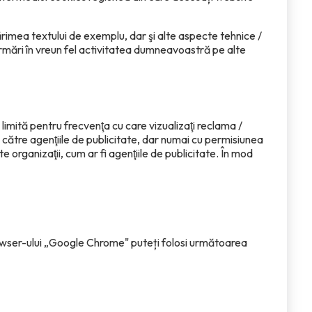
rimea textului de exemplu, dar şi alte aspecte tehnice /
 urmări în vreun fel activitatea dumneavoastră pe alte
imită pentru frecvenţa cu care vizualizaţi reclama /
 către agenţiile de publicitate, dar numai cu permisiunea
organizaţii, cum ar fi agenţiile de publicitate. În mod
browser-ului „Google Chrome" puteți folosi următoarea