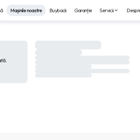
să
Mașinile noastre
Buyback
Garanție
Servicii
Despre
ată.