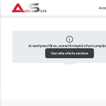
Aca
Ai venit prea târziu, această mașină a fost cumpăr
Vezi alte oferte similare