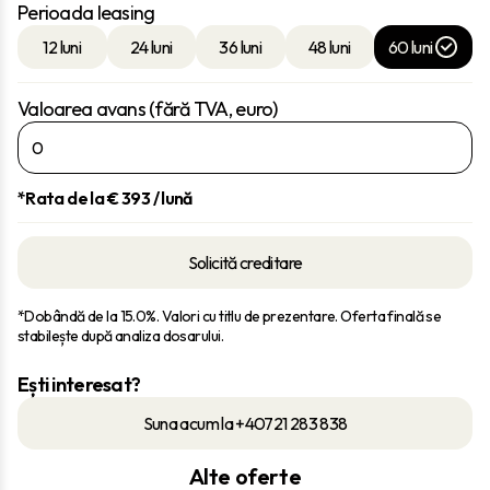
Perioada leasing
12 luni
24 luni
36 luni
48 luni
60 luni
Valoarea avans (fără TVA, euro)
*Rata de la €
393
/ lună
Solicită creditare
*Dobândă de la 15.0%. Valori cu titlu de prezentare. Oferta finală se
stabilește după analiza dosarului.
Ești interesat?
Suna acum la +40721 283 838
Alte oferte