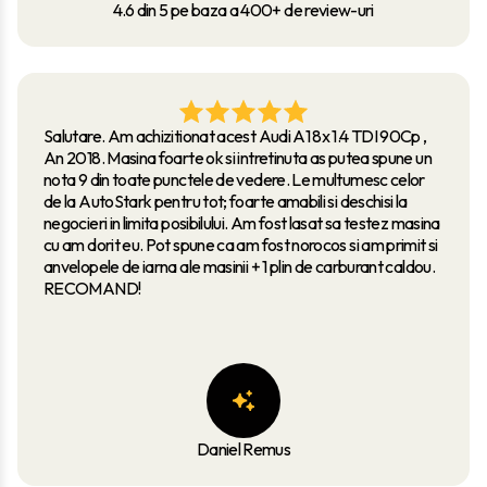
4.6 din 5 pe baza a 400+ de review-uri
Salutare. Am achizitionat acest Audi A1 8x 1.4 TDI 90Cp ,
An 2018. Masina foarte ok si intretinuta as putea spune un
nota 9 din toate punctele de vedere. Le multumesc celor
de la AutoStark pentru tot; foarte amabili si deschisi la
negocieri in limita posibilului. Am fost lasat sa testez masina
cu am dorit eu. Pot spune ca am fost norocos si am primit si
anvelopele de iarna ale masinii + 1 plin de carburant caldou.
RECOMAND!
Daniel Remus