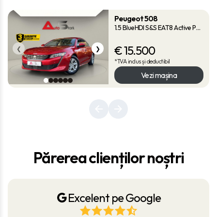
Peugeot 508
1.5 BlueHDI S&S EAT8 Active Pack
€
15.500
❮
❯
*TVA inclus și deductibil
Vezi mașina
Părerea clienților noștri
Excelent pe Google