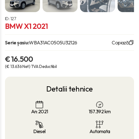
ID: 127
BMW X1 2021
Serie șasiu:
WBA31AC0505U32126
Copiază
€ 16.500
(€ 13.636 Net) TVA Deductibil
Detalii tehnice
An: 2021
157.392
km
Diesel
Automata