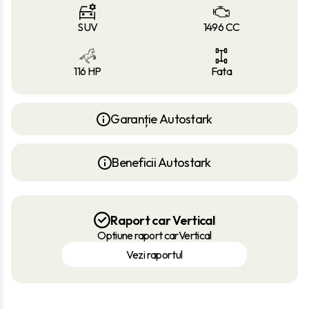
SUV
1496 CC
116 HP
Fata
Garanție Autostark
Beneficii Autostark
Raport car Vertical
Optiune raport carVertical
Vezi raportul