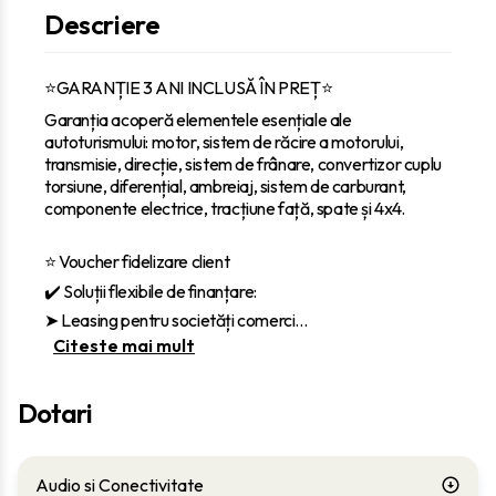
Descriere
⭐GARANȚIE 3 ANI INCLUSĂ ÎN PREȚ⭐
Garanția acoperă elementele esențiale ale
autoturismului: motor, sistem de răcire a motorului,
transmisie, direcție, sistem de frânare, convertizor cuplu
torsiune, diferențial, ambreiaj, sistem de carburant,
componente electrice, tracțiune față, spate și 4x4.
⭐ Voucher fidelizare client
✔️ Soluții flexibile de finanțare:
‎➤ Leasing pentru societăți comerci
...
Citeste mai mult
Dotari
Audio si Conectivitate