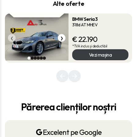
Alte oferte
BMW Seria 3
318d AT MHEV
€
22.190
❮
❯
*TVA inclus și deductibil
Vezi mașina
Părerea clienților noștri
Excelent pe Google