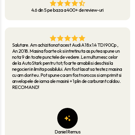
4.6 din 5 pe baza a 400+ de review-uri
Salutare. Am achizitionat acest Audi A1 8x 1.4 TDI 90Cp ,
An 2018. Masina foarte ok si intretinuta as putea spune un
nota 9 din toate punctele de vedere. Le multumesc celor
de la AutoStark pentru tot; foarte amabili si deschisi la
negocieri in limita posibilului. Am fost lasat sa testez masina
cu am dorit eu. Pot spune ca am fost norocos si am primit si
anvelopele de iarna ale masinii + 1 plin de carburant caldou.
RECOMAND!
Daniel Remus