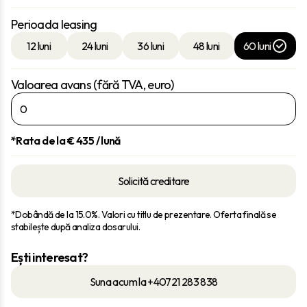
Perioada leasing
12 luni
24 luni
36 luni
48 luni
60 luni
Valoarea avans (fără TVA, euro)
*Rata de la €
435
/ lună
Solicită creditare
*Dobândă de la 15.0%. Valori cu titlu de prezentare. Oferta finală se
stabilește după analiza dosarului.
Ești interesat?
Suna acum la +40721 283 838