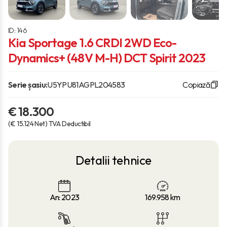
ID: 146
Kia Sportage 1.6 CRDI 2WD Eco-
Dynamics+ (48V M-H) DCT Spirit 2023
Serie șasiu:
U5YPU81AGPL204583
Copiază
€ 18.300
(€ 15.124 Net) TVA Deductibil
Detalii tehnice
An: 2023
169.958
km