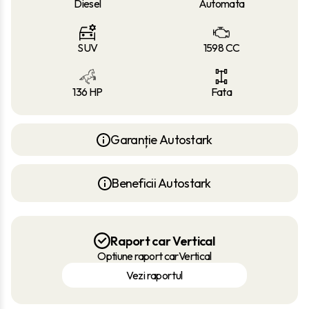
Diesel
Automata
SUV
1598 CC
136 HP
Fata
Garanție Autostark
Beneficii Autostark
Raport car Vertical
Optiune raport carVertical
Vezi raportul