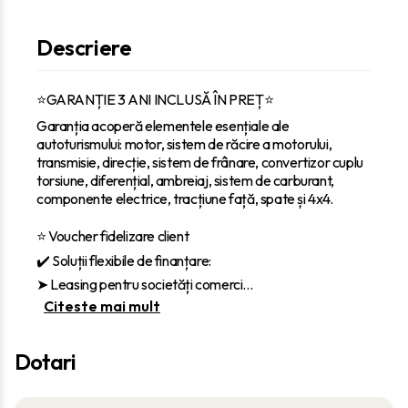
Descriere
⭐GARANȚIE 3 ANI INCLUSĂ ÎN PREȚ⭐
Garanția acoperă elementele esențiale ale
autoturismului: motor, sistem de răcire a motorului,
transmisie, direcție, sistem de frânare, convertizor cuplu
torsiune, diferențial, ambreiaj, sistem de carburant,
componente electrice, tracțiune față, spate și 4x4.
⭐ Voucher fidelizare client
✔️ Soluții flexibile de finanțare:
‎➤ Leasing pentru societăți comerci
...
Citeste mai mult
Dotari