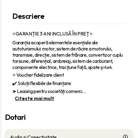
Descriere
⭐GARANȚIE 3 ANI INCLUSĂ ÎN PREȚ⭐
Garanția acoperă elementele esențiale ale
autoturismului: motor, sistem de răcire a motorului,
transmisie, direcție, sistem de frânare, convertizor cuplu
torsiune, diferențial, ambreiaj, sistem de carburant,
componente electrice, tracțiune față, spate și 4x4.
⭐ Voucher fidelizare client
✔️ Soluții flexibile de finanțare:
‎➤ Leasing pentru societăți comerci
...
Citeste mai mult
Dotari
Audio si Conectivitate