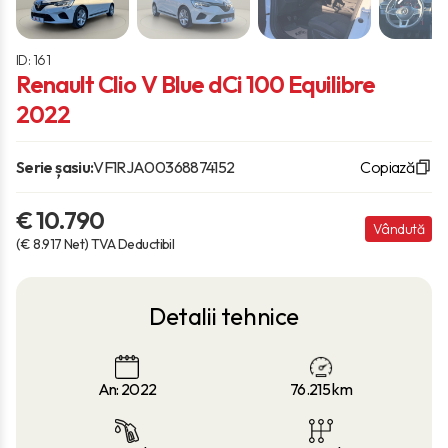
ID: 161
Renault Clio V Blue dCi 100 Equilibre
2022
Serie șasiu:
VF1RJA00368874152
Copiază
€ 10.790
Vândută
(€ 8.917 Net) TVA Deductibil
Detalii tehnice
An: 2022
76.215
km