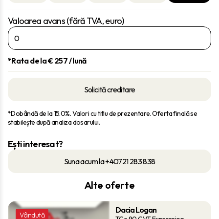
Valoarea avans (fără TVA, euro)
*Rata de la €
257
/ lună
Solicită creditare
*Dobândă de la 15.0%. Valori cu titlu de prezentare. Oferta finală se
stabilește după analiza dosarului.
Ești interesat?
Suna acum la +40721 283 838
Alte oferte
Dacia Logan
Vândută
TCe 90 CVT Expression