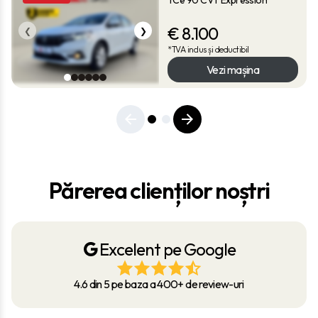
€
8.100
❮
❯
*TVA inclus și deductibil
Vezi mașina
Părerea clienților noștri
Excelent pe Google
4.6 din 5 pe baza a 400+ de review-uri