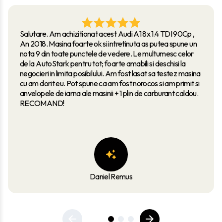
Salutare. Am achizitionat acest Audi A1 8x 1.4 TDI 90Cp ,
An 2018. Masina foarte ok si intretinuta as putea spune un
nota 9 din toate punctele de vedere. Le multumesc celor
de la AutoStark pentru tot; foarte amabili si deschisi la
negocieri in limita posibilului. Am fost lasat sa testez masina
cu am dorit eu. Pot spune ca am fost norocos si am primit si
anvelopele de iarna ale masinii + 1 plin de carburant caldou.
RECOMAND!
Daniel Remus