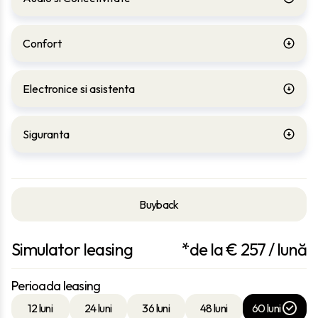
Confort
Electronice si asistenta
Siguranta
Buyback
Simulator leasing
*de la €
257
/ lună
Perioada leasing
12 luni
24 luni
36 luni
48 luni
60 luni