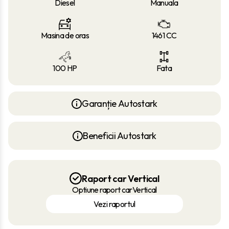
Diesel
Manuala
Masina de oras
1461 CC
100 HP
Fata
Garanție Autostark
Beneficii Autostark
Raport car Vertical
Optiune raport carVertical
Vezi raportul