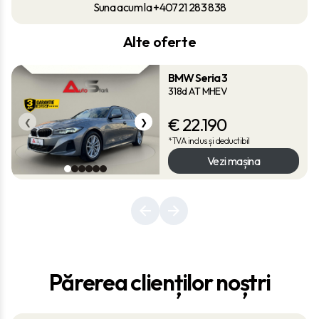
Suna acum la +40721 283 838
Alte oferte
BMW Seria 3
318d AT MHEV
€
22.190
❮
❯
*TVA inclus și deductibil
Vezi mașina
Părerea clienților noștri