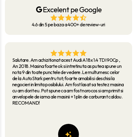
Excelent pe Google
4.6 din 5 pe baza a 400+ de review-uri
Salutare. Am achizitionat acest Audi A1 8x 1.4 TDI 90Cp ,
An 2018. Masina foarte ok si intretinuta as putea spune un
nota 9 din toate punctele de vedere. Le multumesc celor
de la AutoStark pentru tot; foarte amabili si deschisi la
negocieri in limita posibilului. Am fost lasat sa testez masina
cu am dorit eu. Pot spune ca am fost norocos si am primit si
anvelopele de iarna ale masinii + 1 plin de carburant caldou.
RECOMAND!