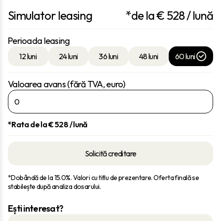
Simulator leasing
*de la €
528
/ lună
Perioada leasing
12 luni
24 luni
36 luni
48 luni
60 luni
Valoarea avans (fără TVA, euro)
*Rata de la €
528
/ lună
Solicită creditare
*Dobândă de la 15.0%. Valori cu titlu de prezentare. Oferta finală se
stabilește după analiza dosarului.
Ești interesat?