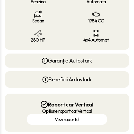
Benzina
Automata
Sedan
1984 CC
280 HP
4x4 Automat
Garanție Autostark
Beneficii Autostark
Raport car Vertical
Optiune raport carVertical
Vezi raportul