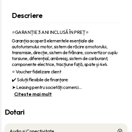
Descriere
⭐GARANȚIE 3 ANI INCLUSĂ ÎN PREȚ⭐
Garanția acoperă elementele esențiale ale
autoturismului: motor, sistem de răcire a motorului,
transmisie, direcție, sistem de frânare, convertizor cuplu
torsiune, diferențial, ambreiaj, sistem de carburant,
componente electrice, tracțiune față, spate și 4x4.
⭐ Voucher fidelizare client
✔️ Soluții flexibile de finanțare:
‎➤ Leasing pentru societăți comerci
...
Citeste mai mult
Dotari
Audio si Conectivitate