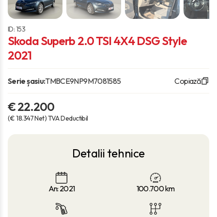
ID: 153
Skoda Superb 2.0 TSI 4X4 DSG Style
2021
Serie șasiu:
TMBCE9NP9M7081585
Copiază
€ 22.200
(€ 18.347 Net) TVA Deductibil
Detalii tehnice
An: 2021
100.700
km