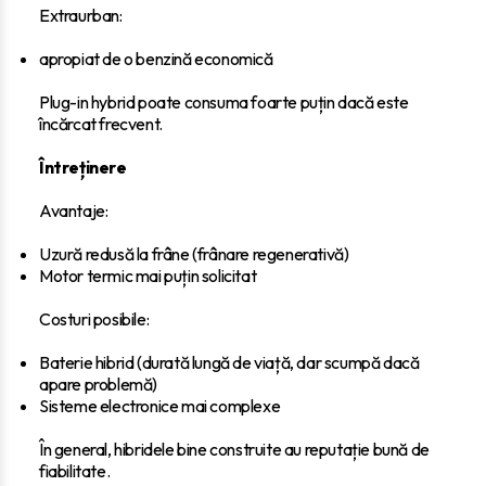
Extraurban:
apropiat de o benzină economică
Plug-in hybrid poate consuma foarte puțin dacă este
încărcat frecvent.
Întreținere
Avantaje:
Uzură redusă la frâne (frânare regenerativă)
Motor termic mai puțin solicitat
Costuri posibile:
Baterie hibrid (durată lungă de viață, dar scumpă dacă
apare problemă)
Sisteme electronice mai complexe
În general, hibridele bine construite au reputație bună de
fiabilitate.