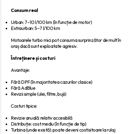
Consum real
Urban: 7–10 l/100 km (în funcție de motor)
Extraurban: 5–7 l/100 km
Motoarele turbo mici pot consuma surprinzător de mult în
oraș dacă sunt exploatate agresiv.
Întreținere și costuri
Avantaje:
Fără DPF (în majoritatea cazurilor clasice)
Fără AdBlue
Revizii simple (ulei, filtre, bujii)
Costuri tipice:
Revizie anuală: relativ accesibilă
Distribuție: cost mediu (în funcție de tip)
Turbina (unde există): poate deveni costisitoare la rulaj