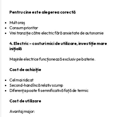
Pentru cine este alegerea corectă
Mult oraș
Consum prioritar
Vrei tranziție către electric fără anxietate de autonomie
4. Electric – costuri mici de utilizare, investiție mare
inițială
Mașinile electrice funcționează exclusiv pe baterie.
Cost de achiziție
Cel mai ridicat
Second-hand încă relativ scump
Diferența poate fi semnificativă față de termic
Cost de utilizare
Avantaj major: