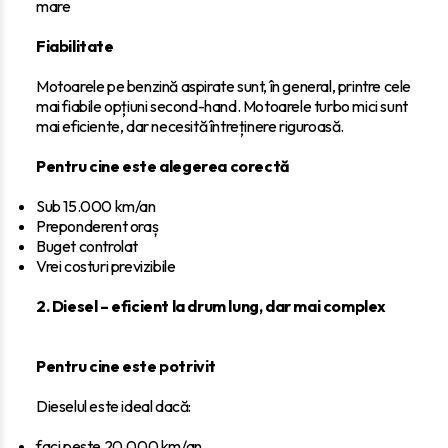
mare
Fiabilitate
Motoarele pe benzină aspirate sunt, în general, printre cele
mai fiabile opțiuni second-hand. Motoarele turbo mici sunt
mai eficiente, dar necesită întreținere riguroasă.
Pentru cine este alegerea corectă
Sub 15.000 km/an
Preponderent oraș
Buget controlat
Vrei costuri previzibile
2. Diesel – eficient la drum lung, dar mai complex
Pentru cine este potrivit
Dieselul este ideal dacă:
faci peste 20.000 km/an