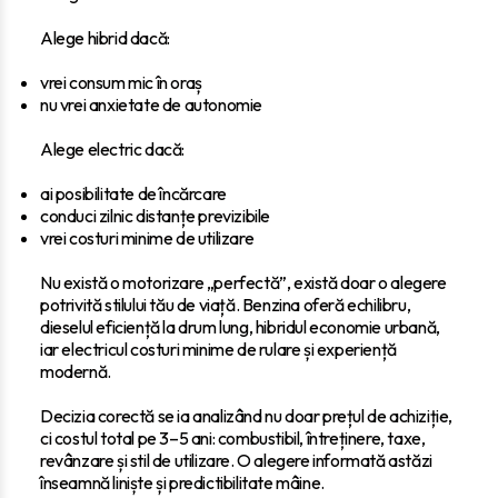
Alege hibrid dacă:
vrei consum mic în oraș
nu vrei anxietate de autonomie
Alege electric dacă:
ai posibilitate de încărcare
conduci zilnic distanțe previzibile
vrei costuri minime de utilizare
Nu există o motorizare „perfectă”, există doar o alegere
potrivită stilului tău de viață. Benzina oferă echilibru,
dieselul eficiență la drum lung, hibridul economie urbană,
iar electricul costuri minime de rulare și experiență
modernă.
Decizia corectă se ia analizând nu doar prețul de achiziție,
ci costul total pe 3–5 ani: combustibil, întreținere, taxe,
revânzare și stil de utilizare. O alegere informată astăzi
înseamnă liniște și predictibilitate mâine.