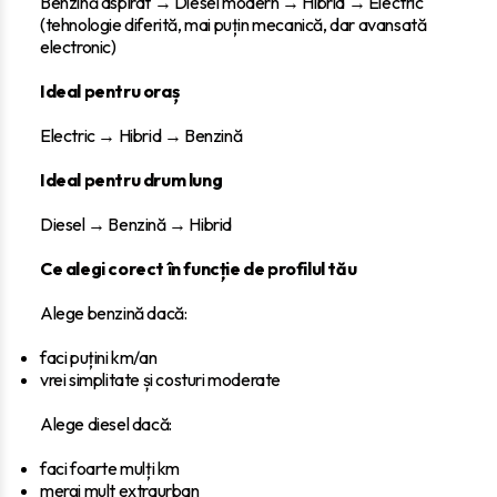
Benzină aspirat → Diesel modern → Hibrid → Electric
(tehnologie diferită, mai puțin mecanică, dar avansată
electronic)
Ideal pentru oraș
Electric → Hibrid → Benzină
Ideal pentru drum lung
Diesel → Benzină → Hibrid
Ce alegi corect în funcție de profilul tău
Alege benzină dacă:
faci puțini km/an
vrei simplitate și costuri moderate
Alege diesel dacă:
faci foarte mulți km
mergi mult extraurban