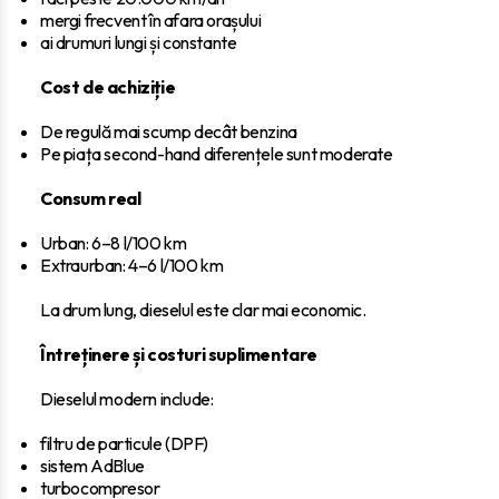
mergi frecvent în afara orașului
ai drumuri lungi și constante
Cost de achiziție
De regulă mai scump decât benzina
Pe piața second-hand diferențele sunt moderate
Consum real
Urban: 6–8 l/100 km
Extraurban: 4–6 l/100 km
La drum lung, dieselul este clar mai economic.
Întreținere și costuri suplimentare
Dieselul modern include:
filtru de particule (DPF)
sistem AdBlue
turbocompresor