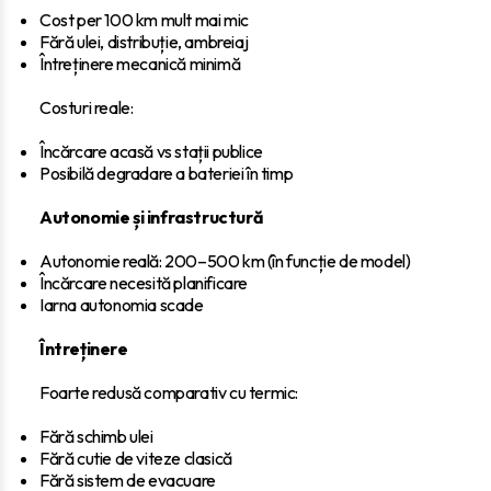
Cost per 100 km mult mai mic
Fără ulei, distribuție, ambreiaj
Întreținere mecanică minimă
Costuri reale:
Încărcare acasă vs stații publice
Posibilă degradare a bateriei în timp
Autonomie și infrastructură
Autonomie reală: 200–500 km (în funcție de model)
Încărcare necesită planificare
Iarna autonomia scade
Întreținere
Foarte redusă comparativ cu termic:
Fără schimb ulei
Fără cutie de viteze clasică
Fără sistem de evacuare