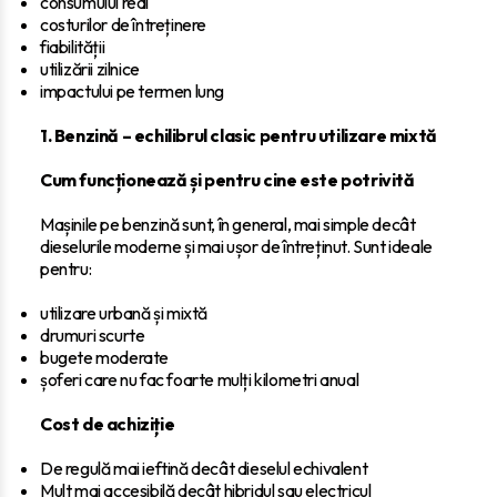
consumului real
costurilor de întreținere
fiabilității
utilizării zilnice
impactului pe termen lung
1. Benzină – echilibrul clasic pentru utilizare mixtă
Cum funcționează și pentru cine este potrivită
Mașinile pe benzină sunt, în general, mai simple decât
dieselurile moderne și mai ușor de întreținut. Sunt ideale
pentru:
utilizare urbană și mixtă
drumuri scurte
bugete moderate
șoferi care nu fac foarte mulți kilometri anual
Cost de achiziție
De regulă mai ieftină decât dieselul echivalent
Mult mai accesibilă decât hibridul sau electricul