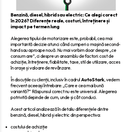
Benzină, diesel, hibrid sau electric: Ce alegi corect
în 2026? Diferențe reale, costuri, întreținere și
impact pe termen lung
Alegerea tipului de motorizare este, probabil, cea mai
importantă decizie atunci când cumperi o mașină second-
hand sau aproape nouă. Nu mai vorbim doar despre „ce
consum are”, ci despre un ansamblu de factori: cost de
achiziție, întreținere, fiabilitate, taxe, stil de utilizare, acces
în orașe și valoare de revânzare.
În discuțiile cu clienții, inclusiv în cadrul
AutoStark
, vedem
frecvent aceeași întrebare: „Care e cea mai bună
variantă?” Răspunsul corect nu este universal. Alegerea
potrivită depinde de cum, unde și cât conduci.
Acest articol analizează în detaliu diferențele dintre
benzină, diesel, hibrid și electric din perspectiva:
costului de achiziție