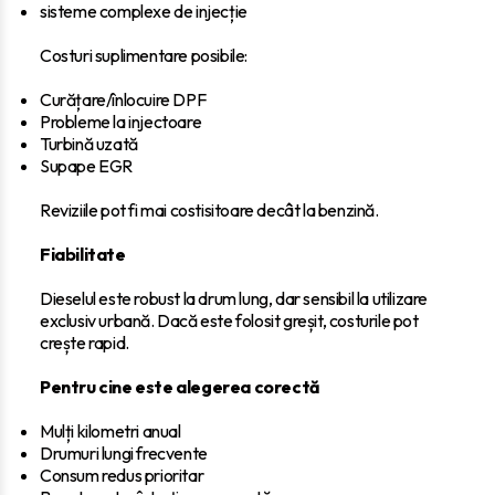
sisteme complexe de injecție
Costuri suplimentare posibile:
Curățare/înlocuire DPF
Probleme la injectoare
Turbină uzată
Supape EGR
Reviziile pot fi mai costisitoare decât la benzină.
Fiabilitate
Dieselul este robust la drum lung, dar sensibil la utilizare
exclusiv urbană. Dacă este folosit greșit, costurile pot
crește rapid.
Pentru cine este alegerea corectă
Mulți kilometri anual
Drumuri lungi frecvente
Consum redus prioritar