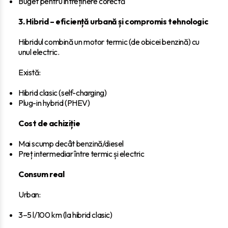
Buget pentru întreținere corectă
3. Hibrid – eficiență urbană și compromis tehnologic
Hibridul combină un motor termic (de obicei benzină) cu
unul electric.
Există:
Hibrid clasic (self-charging)
Plug-in hybrid (PHEV)
Cost de achiziție
Mai scump decât benzină/diesel
Preț intermediar între termic și electric
Consum real
Urban:
3–5 l/100 km (la hibrid clasic)