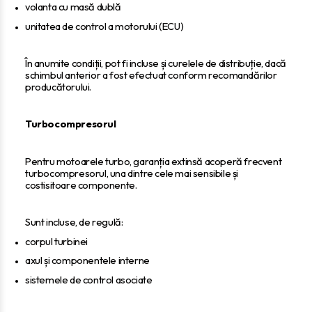
volanta cu masă dublă
unitatea de control a motorului (ECU)
În anumite condiții, pot fi incluse și curelele de distribuție, dacă
schimbul anterior a fost efectuat conform recomandărilor
producătorului.
Turbocompresorul
Pentru motoarele turbo, garanția extinsă acoperă frecvent
turbocompresorul, una dintre cele mai sensibile și
costisitoare componente.
Sunt incluse, de regulă:
corpul turbinei
axul și componentele interne
sistemele de control asociate