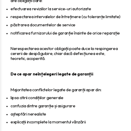
are obligații clare:
efectuarea reviziilor la service-uri autorizate
respectarea intervalelor de întreținere (cu toleranțe limitate)
păstrarea documentelor de service
notificarea furnizorului de garanție înainte de orice reparație
Nerespectarea acestor obligații poate duce la respingerea
cererii de despăgubire, chiar dacă defecțiunea este,
teoretic, acoperită.
De ce apar neînțelegeri legate de garanții
Majoritatea conflictelor legate de garanții apar din:
lipsa citirii condițiilor generale
confuzia dintre garanție și asigurare
așteptări nerealiste
explicații incomplete la momentul vânzării