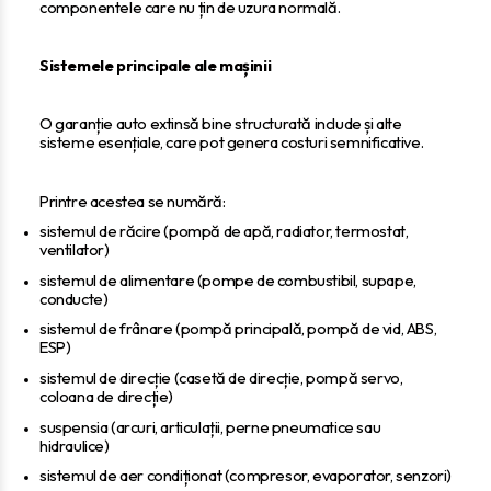
componentele care nu țin de uzura normală.
Sistemele principale ale mașinii
O garanție auto extinsă bine structurată include și alte
sisteme esențiale, care pot genera costuri semnificative.
Printre acestea se numără:
sistemul de răcire (pompă de apă, radiator, termostat,
ventilator)
sistemul de alimentare (pompe de combustibil, supape,
conducte)
sistemul de frânare (pompă principală, pompă de vid, ABS,
ESP)
sistemul de direcție (casetă de direcție, pompă servo,
coloana de direcție)
suspensia (arcuri, articulații, perne pneumatice sau
hidraulice)
sistemul de aer condiționat (compresor, evaporator, senzori)