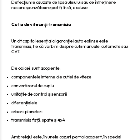
Defecțiunile cauzate de lipsa uleiului sau de întreținere
necorespunzătoare pot fi, însă, excluse.
Cutia de viteze și transmisia
Un alt capitol esențial al garanției auto extinse este
transmisia, fie că vorbim despre cutii manuale, automate sau
CVT.
De obicei, sunt acoperite:
componentele interne ale cutiei de viteze
convertizorul de cuplu
unitățile de control și senzorii
diferențialele
arborii planetari
transmisia față, spate și 4x4
Ambreiajul este, în unele cazuri, parțial acoperit, în special