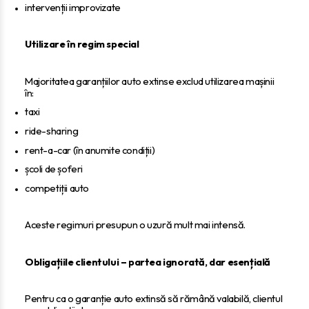
intervenții improvizate
Utilizare în regim special
Majoritatea garanțiilor auto extinse exclud utilizarea mașinii
în:
taxi
ride-sharing
rent-a-car (în anumite condiții)
școli de șoferi
competiții auto
Aceste regimuri presupun o uzură mult mai intensă.
Obligațiile clientului – partea ignorată, dar esențială
Pentru ca o garanție auto extinsă să rămână valabilă, clientul