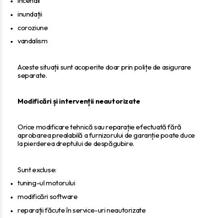
incendii
inundații
coroziune
vandalism
Aceste situații sunt acoperite doar prin polițe de asigurare
separate.
Modificări și intervenții neautorizate
Orice modificare tehnică sau reparație efectuată fără
aprobarea prealabilă a furnizorului de garanție poate duce
la pierderea dreptului de despăgubire.
Sunt excluse:
tuning-ul motorului
modificări software
reparații făcute în service-uri neautorizate