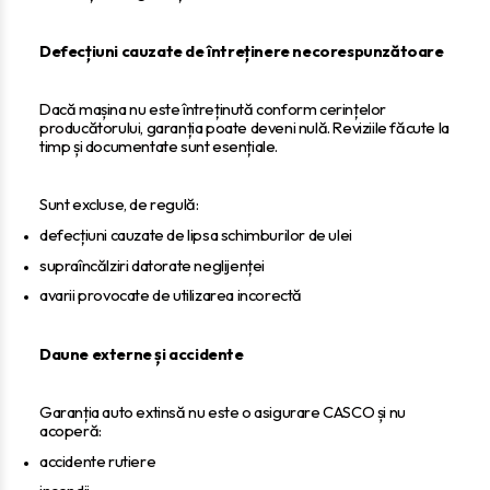
Defecțiuni cauzate de întreținere necorespunzătoare
Dacă mașina nu este întreținută conform cerințelor
producătorului, garanția poate deveni nulă. Reviziile făcute la
timp și documentate sunt esențiale.
Sunt excluse, de regulă:
defecțiuni cauzate de lipsa schimburilor de ulei
supraîncălziri datorate neglijenței
avarii provocate de utilizarea incorectă
Daune externe și accidente
Garanția auto extinsă nu este o asigurare CASCO și nu
acoperă:
accidente rutiere