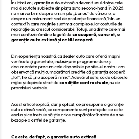
În ultimii ani, garanția auto extinsă a devenit unul dintre cele
mai discutate subiecte din piața auto second-hand. În 2026,
nu mai vorbim despre un simplu „bonus” de vânzare, ci
despre un instrument real de protecție financiară, într-un
context în care mașinile sunt mai complexe, iar costurile de
reparație au crescut considerabil. Totuși, una dintre cele mai
mari confuzii rămâne legată de
ce acoperă, concret, o
garanție auto extinsă și ce NU acoperă
.
Din experiența noastră, ca dealer auto care oferă mașini
verificate și garantate, inclusiv prin programe clare și
documentate precum cele disponibile pe site-ul nostru, am
observat că mulți cumpărători cred fie că garanția acoperă
„tot”, fie că „nu acoperă nimic”. Adevărul este, ca de obicei, la
mijloc și depinde strict de
condițiile contractuale
, nu de
promisiuni verbale.
Acest articol explică, clar și aplicat, ce presupune o garanție
auto extinsă reală, ce componente sunt protejate, ce este
exclus și ce trebuie să știe orice cumpărător înainte de a se
baza pe o astfel de garanție.
Ce este, de fapt, o garanție auto extinsă