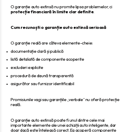
O garanție auto extinsă nu promite lipsa problemelor, ci
protecție financiară în limite clar definite
.
Cum recunoști o garanție auto extinsă serioasă
O garanție reală are câteva elemente-cheie:
documentație clară și publică
listă detaliată de componente acoperite
excluderi explicite
procedură de daună transparentă
asigurător sau furnizor identificabil
Promisiunile vagi sau garanțiile „verbale” nu oferă protecție
reală.
O garanție auto extinsă poate fi unul dintre cele mai
importante elemente ale unei achiziții auto inteligente, dar
doar dacă este înțeleasă corect. Ea acoperă componente