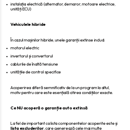
instalația electrică (alternator, demaror, motoare electrice,
unități ECU)
Vehiculele hibride
În cazul mașinilor hibride, unele garanții extinse includ:
motorul electric
invertorul și convertorul
cablurile de înaltă tensiune
unitățile de control specifice
Acoperirea diferă semnificativ de la un program la altul,
motiv pentru care este esențială citirea condițiilor exacte.
Ce NU acoperă o garanție auto extinsă
La fel de important ca lista componentelor acoperite este și
lista excluderilor
, care generează cele mai multe