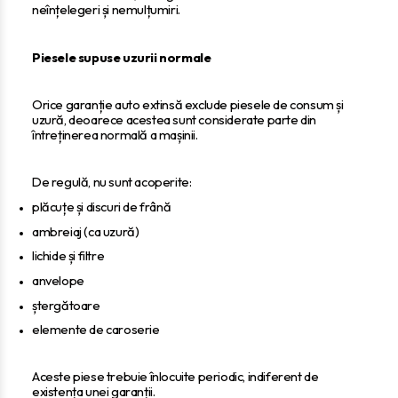
neînțelegeri și nemulțumiri.
Piesele supuse uzurii normale
Orice garanție auto extinsă exclude piesele de consum și
uzură, deoarece acestea sunt considerate parte din
întreținerea normală a mașinii.
De regulă, nu sunt acoperite:
plăcuțe și discuri de frână
ambreiaj (ca uzură)
lichide și filtre
anvelope
ștergătoare
elemente de caroserie
Aceste piese trebuie înlocuite periodic, indiferent de
existența unei garanții.