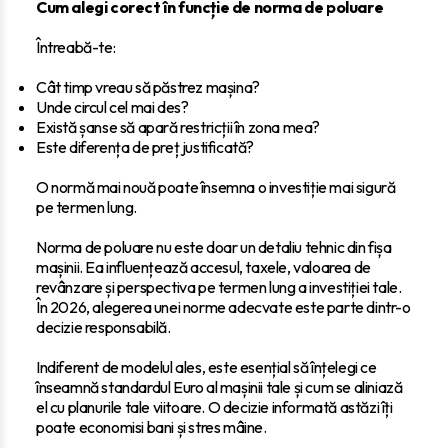
Cum alegi corect în funcție de norma de poluare
Întreabă-te:
Cât timp vreau să păstrez mașina?
Unde circul cel mai des?
Există șanse să apară restricții în zona mea?
Este diferența de preț justificată?
O normă mai nouă poate însemna o investiție mai sigură
pe termen lung.
Norma de poluare nu este doar un detaliu tehnic din fișa
mașinii. Ea influențează accesul, taxele, valoarea de
revânzare și perspectiva pe termen lung a investiției tale.
În 2026, alegerea unei norme adecvate este parte dintr-o
decizie responsabilă.
Indiferent de modelul ales, este esențial să înțelegi ce
înseamnă standardul Euro al mașinii tale și cum se aliniază
el cu planurile tale viitoare. O decizie informată astăzi îți
poate economisi bani și stres mâine.