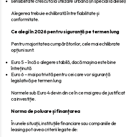
sensibilitate crescută la utilizare urbană (în special la diesel)
Alegerea trebuie echilibrată între fiabilitate și
conformitate.
Ce alegi în 2026 pentru siguranță pe termen lung
Pentru majoritatea cumpărătorilor, cele mai echilibrate
opțiuni sunt:
Euro 5 – încă o alegere stabilă, dacă mașina este bine
întreținută
Euro 6 – mai potrivită pentru cei care vor siguranță
legislativă pe termen lung
Normele sub Euro 4 devin din ce în ce mai greu de justificat
ca investiție.
Norma de poluare și finanțarea
În unele situații, instituțiile financiare sau companiile de
leasing pot avea criterii legate de: