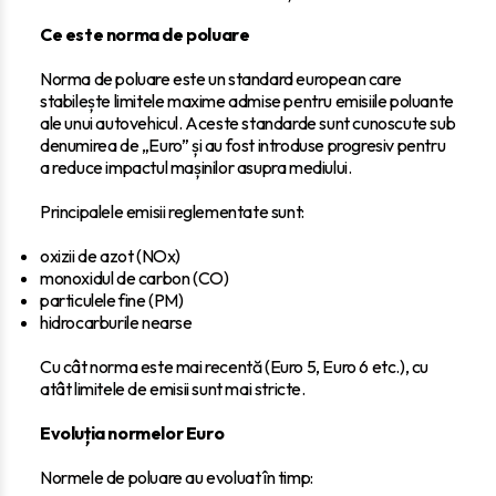
Ce este norma de poluare
Norma de poluare este un standard european care
stabilește limitele maxime admise pentru emisiile poluante
ale unui autovehicul. Aceste standarde sunt cunoscute sub
denumirea de „Euro” și au fost introduse progresiv pentru
a reduce impactul mașinilor asupra mediului.
Principalele emisii reglementate sunt:
oxizii de azot (NOx)
monoxidul de carbon (CO)
particulele fine (PM)
hidrocarburile nearse
Cu cât norma este mai recentă (Euro 5, Euro 6 etc.), cu
atât limitele de emisii sunt mai stricte.
Evoluția normelor Euro
Normele de poluare au evoluat în timp: