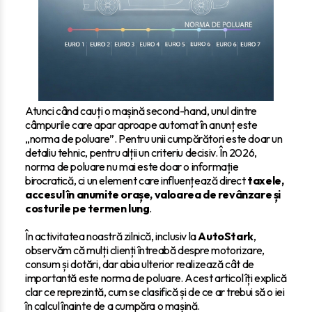
Atunci când cauți o mașină second-hand, unul dintre
câmpurile care apar aproape automat în anunț este
„norma de poluare”. Pentru unii cumpărători este doar un
detaliu tehnic, pentru alții un criteriu decisiv. În 2026,
norma de poluare nu mai este doar o informație
birocratică, ci un element care influențează direct
taxele,
accesul în anumite orașe, valoarea de revânzare și
costurile pe termen lung
.
În activitatea noastră zilnică, inclusiv la
AutoStark
,
observăm că mulți clienți întreabă despre motorizare,
consum și dotări, dar abia ulterior realizează cât de
importantă este norma de poluare. Acest articol îți explică
clar ce reprezintă, cum se clasifică și de ce ar trebui să o iei
în calcul înainte de a cumpăra o mașină.