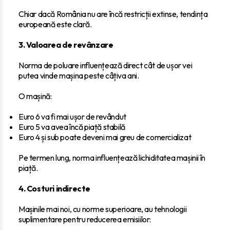
Chiar dacă România nu are încă restricții extinse, tendința
europeană este clară.
3. Valoarea de revânzare
Norma de poluare influențează direct cât de ușor vei
putea vinde mașina peste câțiva ani.
O mașină:
Euro 6 va fi mai ușor de revândut
Euro 5 va avea încă piață stabilă
Euro 4 și sub poate deveni mai greu de comercializat
Pe termen lung, norma influențează lichiditatea mașinii în
piață.
4. Costuri indirecte
Mașinile mai noi, cu norme superioare, au tehnologii
suplimentare pentru reducerea emisiilor: