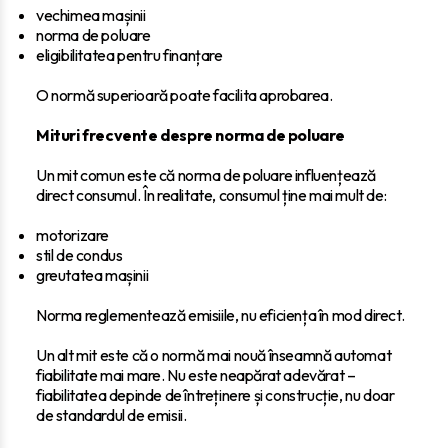
vechimea mașinii
norma de poluare
eligibilitatea pentru finanțare
O normă superioară poate facilita aprobarea.
Mituri frecvente despre norma de poluare
Un mit comun este că norma de poluare influențează
direct consumul. În realitate, consumul ține mai mult de:
motorizare
stil de condus
greutatea mașinii
Norma reglementează emisiile, nu eficiența în mod direct.
Un alt mit este că o normă mai nouă înseamnă automat
fiabilitate mai mare. Nu este neapărat adevărat –
fiabilitatea depinde de întreținere și construcție, nu doar
de standardul de emisii.