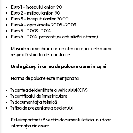
Euro 1 – începutul anilor ’90
Euro 2 – mijlocul anilor ’90
Euro 3 – începutul anilor 2000
Euro 4 – aproximativ 2005–2009
Euro 5 – 2009–2014
Euro 6 – 2014–prezent (cu actualizări interne)
Mașinile mai vechi au norme inferioare, iar cele mai noi
respectă standarde mai stricte.
Unde găsești norma de poluare a unei mașini
Norma de poluare este menționată:
în cartea de identitate a vehiculului (CIV)
în certificatul de înmatriculare
în documentația tehnică
în fișa de prezentare a dealerului
Este important să verifici documentul oficial, nu doar
informația din anunț.