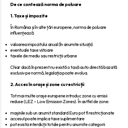
De ce contează norma de poluare
1. Taxe și impozite
În România și în alte țări europene, norma de poluare
influențează:
valoarea impozitului anual (în anumite situații)
eventuale taxe viitoare
taxele de mediu sau restricții urbane
Chiar dacă în prezent nu există o taxă auto directă bazată
exclusiv pe normă, legislația poate evolua.
2. Acces în orașe și zone cu restricții
Tot mai multe orașe europene introduc zone cu emisii
reduse (LEZ – Low Emission Zones). În astfel de zone:
mașinile sub un anumit standard Euro pot fi restricționate
accesul poate implica taxe suplimentare
pot exista interdicții totale pentru anumite categorii