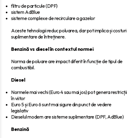
filtru de particule (DPF)
sistem AdBlue
sisteme complexe de recirculare a gazelor
Aceste tehnologii reduc poluarea, dar pot implica și costuri
suplimentare de întreținere.
Benzină vs diesel în contextul normei
Norma de poluare are impact diferit în funcție de tipul de
combustibil.
Diesel
Normele mai vechi (Euro 4 sau mai jos) pot genera restricții
în viitor
Euro 5 și Euro 6 sunt mai sigure din punct de vedere
legislativ
Dieselul modern are sisteme suplimentare (DPF, AdBlue)
Benzină