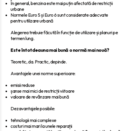
În general, benzina este mai puțin afectată de restricții
urbane
Normele Euro 5 și Euro 6 sunt considerate adecvate
pentru utilizare urbană
Alegerea trebuie făcută în funcție de utilizare și planuri pe
termen lung.
Este întotdeauna mai bună o normă mai nouă?
Teoretic, da. Practic, depinde.
Avantajele unei norme superioare:
emisii reduse
șanse mai mici de restricții viitoare
valoare de revânzare mai bună
Dezavantajele posibile:
tehnologii mai complexe
costuri mai mari la unele reparații