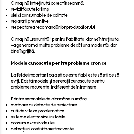
O mașină întreținută corect înseamnă:
revizii făcute la timp
ulei și consumabile de calitate
reparații preventive
respectarea recomandărilor producătorului
O mașină „renumită” pentru fiabilitate, dar neîntreținută,
va genera mai multe probleme decât una modestă, dar
bine îngrijită.
Modele cunoscute pentru probleme cronice
La fel de important ca a ști ce este fiabil este să știi ce să
eviți. Există modele și generații cunoscute pentru
probleme recurente, indiferent de întreținere.
Printre semnalele de alarmă se numără:
motoare cu defecte de proiectare
cutii de viteze problematice
sisteme electronice instabile
consum excesiv de ulei
defecțiuni costisitoare frecvente