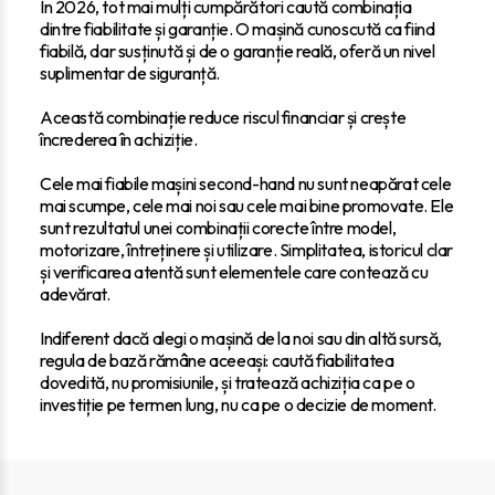
În 2026, tot mai mulți cumpărători caută combinația
dintre fiabilitate și garanție. O mașină cunoscută ca fiind
fiabilă, dar susținută și de o garanție reală, oferă un nivel
suplimentar de siguranță.
Această combinație reduce riscul financiar și crește
încrederea în achiziție.
Cele mai fiabile mașini second-hand nu sunt neapărat cele
mai scumpe, cele mai noi sau cele mai bine promovate. Ele
sunt rezultatul unei combinații corecte între model,
motorizare, întreținere și utilizare. Simplitatea, istoricul clar
și verificarea atentă sunt elementele care contează cu
adevărat.
Indiferent dacă alegi o mașină de la noi sau din altă sursă,
regula de bază rămâne aceeași: caută fiabilitatea
dovedită, nu promisiunile, și tratează achiziția ca pe o
investiție pe termen lung, nu ca pe o decizie de moment.