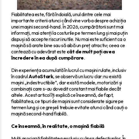
Fiabilitatea este, fără îndoială, unul dintre cele mai
importante criterii atunci când vine vorba despre achiziția
unei mașini second-hand. În 2026, cumpărătorii sunt mai
informați, mai atenți la costurile pe termen lung și mai puțin
dispuși să accepte riscuri inutile. Nu mai este suficient ca o
mașină să arate bine sau să aibă un preț atractiv; ceea ce
contează cu adevărat este
cât de mult poți avea
încredere în ea după cumpărare
.
Din experiența acumulată în lucrul cu mașini rulate, inclusiv
în cadrul
AutoStark
, se observă un lucru clar: nu există
mașini „indestructibile”, dar există modele, motorizări și
combinații care s-au dovedit constant mai fiabile decât
altele. Acest articol îți explică ce înseamnă, de fapt,
fiabilitatea, ce tipuri de mașini sunt considerate sigure pe
termen lung și ce greșeli trebuie evitate atunci când cauți o
mașină second-hand fiabilă.
Ce înseamnă, în realitate, o mașină fiabilă
Mulți asociază fiabilitatea exclusiv cu lipsa defecțiunilor. În