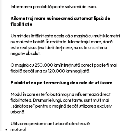
Informarea prealabilă poate salva mii de euro.
Kilometraj mare nu înseamnă automat lipsă de
fiabilitate
Un mit des întâlnit este acela că o mașină cu mulți kilometri
nu mai este fiabilă. În realitate, kilometrajul mare, dacă
este real și susținut de întreținere, nu este un criteriu
negativ absolut.
O mașină cu 250.000 km întreținută corect poate fi mai
fiabilă decât una cu 120.000 km neglijată.
Fiabilitatea pe termen lung depinde de utilizare
Modul în care este folosită mașina influențează direct
fiabilitatea. Drumurile lungi, constante, sunt mult mai
„sănătoase” pentru o mașină decât utilizarea exclusiv
urbană.
Utilizarea predominant urbană afectează:
motorul