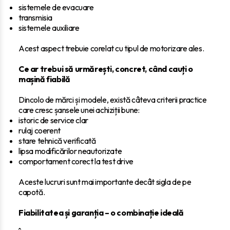
sistemele de evacuare
transmisia
sistemele auxiliare
Acest aspect trebuie corelat cu tipul de motorizare ales.
Ce ar trebui să urmărești, concret, când cauți o
mașină fiabilă
Dincolo de mărci și modele, există câteva criterii practice
care cresc șansele unei achiziții bune:
istoric de service clar
rulaj coerent
stare tehnică verificată
lipsa modificărilor neautorizate
comportament corect la test drive
Aceste lucruri sunt mai importante decât sigla de pe
capotă.
Fiabilitatea și garanția – o combinație ideală