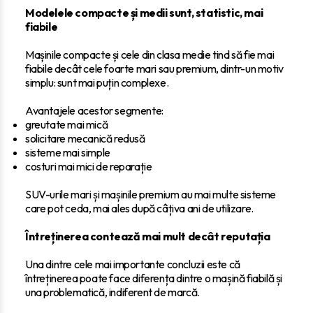
Modelele compacte și medii sunt, statistic, mai
fiabile
Mașinile compacte și cele din clasa medie tind să fie mai
fiabile decât cele foarte mari sau premium, dintr-un motiv
simplu: sunt mai puțin complexe.
Avantajele acestor segmente:
greutate mai mică
solicitare mecanică redusă
sisteme mai simple
costuri mai mici de reparație
SUV-urile mari și mașinile premium au mai multe sisteme
care pot ceda, mai ales după câțiva ani de utilizare.
Întreținerea contează mai mult decât reputația
Una dintre cele mai importante concluzii este că
întreținerea poate face diferența dintre o mașină fiabilă și
una problematică, indiferent de marcă.