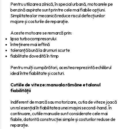
Pentru utilizarea zilnică, în special urbană, motoarele pe
benzină aspirate sunt printre cele mai fiabile opțiuni.
Simplitatea lor mecanică reduce riscul defecțiunilor
majore și costurile de reparație.
Aceste motoare se remarcă prin:
lipsa turbocompresorului
întreținere mai ieftină
toleranță bună la drumuri scurte
fiabilitate dovedită în timp
Pentru mulți cumpărători, acestea reprezintă echilibrul
ideal între fiabilitate și costuri.
Cutiile de viteze: manuala rămâne etalonul
fiabilității
Indiferent de marcă sau motorizare, cutia de viteze joacă
un rol esențial în fiabilitatea unei mașini second-hand. În
continuare, cutiile manuale sunt considerate cele mai
fiabile, datorită construcției simple și costurilor reduse de
reparație.