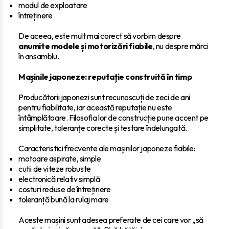
modul de exploatare
întreținere
De aceea, este mult mai corect să vorbim despre
anumite modele și motorizări fiabile
, nu despre mărci
în ansamblu.
Mașinile japoneze: reputație construită în timp
Producătorii japonezi sunt recunoscuți de zeci de ani
pentru fiabilitate, iar această reputație nu este
întâmplătoare. Filosofia lor de construcție pune accent pe
simplitate, toleranțe corecte și testare îndelungată.
Caracteristici frecvente ale mașinilor japoneze fiabile:
motoare aspirate, simple
cutii de viteze robuste
electronică relativ simplă
costuri reduse de întreținere
toleranță bună la rulaj mare
Aceste mașini sunt adesea preferate de cei care vor „să