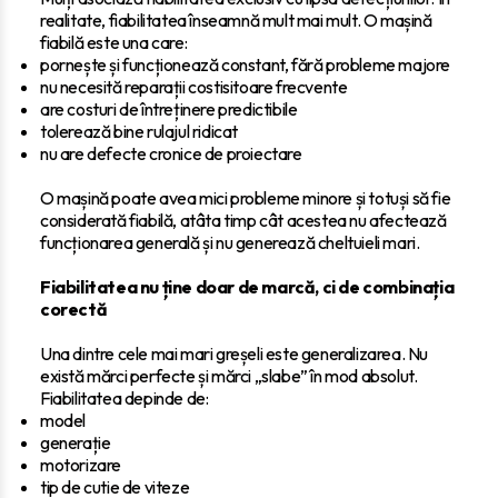
realitate, fiabilitatea înseamnă mult mai mult. O mașină
fiabilă este una care:
pornește și funcționează constant, fără probleme majore
nu necesită reparații costisitoare frecvente
are costuri de întreținere predictibile
tolerează bine rulajul ridicat
nu are defecte cronice de proiectare
O mașină poate avea mici probleme minore și totuși să fie
considerată fiabilă, atâta timp cât acestea nu afectează
funcționarea generală și nu generează cheltuieli mari.
Fiabilitatea nu ține doar de marcă, ci de combinația
corectă
Una dintre cele mai mari greșeli este generalizarea. Nu
există mărci perfecte și mărci „slabe” în mod absolut.
Fiabilitatea depinde de:
model
generație
motorizare
tip de cutie de viteze