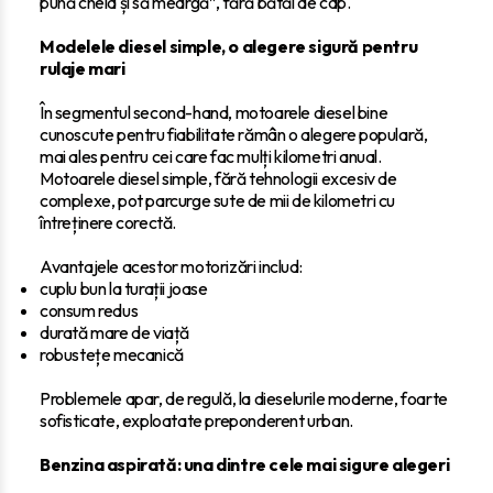
pună cheia și să meargă”, fără bătăi de cap.
Modelele diesel simple, o alegere sigură pentru
rulaje mari
În segmentul second-hand, motoarele diesel bine
cunoscute pentru fiabilitate rămân o alegere populară,
mai ales pentru cei care fac mulți kilometri anual.
Motoarele diesel simple, fără tehnologii excesiv de
complexe, pot parcurge sute de mii de kilometri cu
întreținere corectă.
Avantajele acestor motorizări includ:
cuplu bun la turații joase
consum redus
durată mare de viață
robustețe mecanică
Problemele apar, de regulă, la dieselurile moderne, foarte
sofisticate, exploatate preponderent urban.
Benzina aspirată: una dintre cele mai sigure alegeri