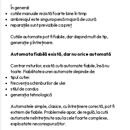
În general:
cutiile manuale rezistă foarte bine în timp
ambreiajul este singura piesă majoră de uzură
reparațiile sunt previzibile ca preț
Cutiile automate pot fi fiabile, dar depind mult de tip,
generație și întreținere.
Automata fiabilă există, dar nu orice automată
Contrar miturilor, există cutii automate fiabile, însă nu
toate. Fiabilitatea unei automate depinde de:
tipul cutiei
frecvența schimburilor de ulei
stilul de condus
generația tehnologică
Automatele simple, clasice, cu întreținere corectă, pot fi
extrem de fiabile. Problemele apar, de regulă, la cutii
automate neîntreținute sau la cele foarte complexe,
exploatate necorespunzător.