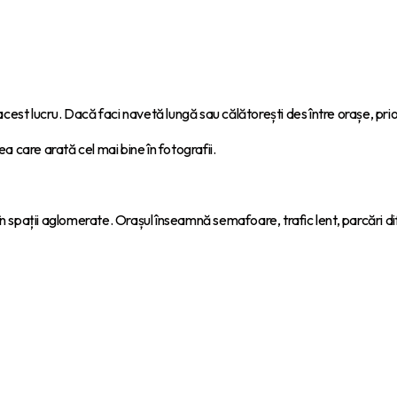
cest lucru. Dacă faci navetă lungă sau călătorești des între orașe, pri
ea care arată cel mai bine în fotografii.
n spații aglomerate. Orașul înseamnă semafoare, trafic lent, parcări dific