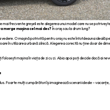
ai frecvente greșeli este alegerea unui model care nu se potrivește cu 
va merge mașina cel mai des?
În oraș sau la drum lung?
vedere. O mașină potrivită pentru oraș nu este întotdeauna ideală pent
re în utilizarea urbană zilnică. Alegerea corectă nu ține doar de dimens
 îți folosești mașina în viața de zi cu zi. Abia apoi poți decide dacă ai
a
condus. Foarte mulți cumpărători își imaginează scenarii ideale – vacanțe