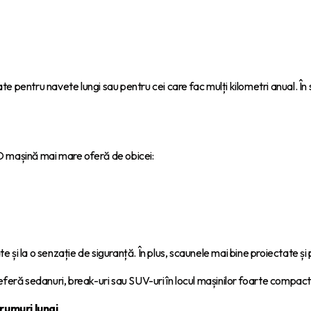
 pentru navete lungi sau pentru cei care fac mulți kilometri anual. În 
O mașină mai mare oferă de obicei:
te și la o senzație de siguranță. În plus, scaunele mai bine proiectate și
eferă sedanuri, break-uri sau SUV-uri în locul mașinilor foarte compact
rumuri lungi