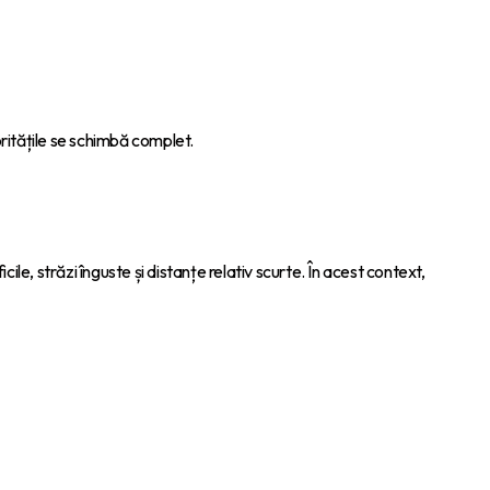
oritățile se schimbă complet.
ile, străzi înguste și distanțe relativ scurte. În acest context,