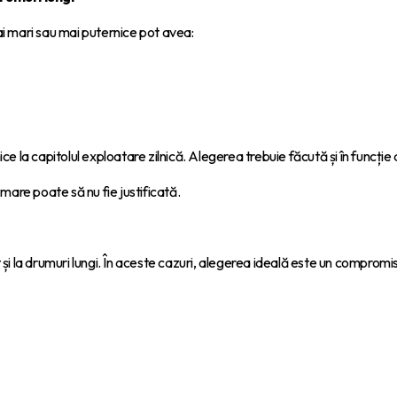
mai mari sau mai puternice pot avea:
la capitolul exploatare zilnică. Alegerea trebuie făcută și în funcție d
 mare poate să nu fie justificată.
 și la drumuri lungi. În aceste cazuri, alegerea ideală este un compromis 