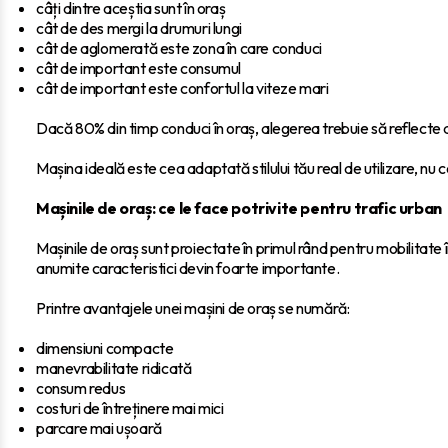
câți dintre aceștia sunt în oraș
cât de des mergi la drumuri lungi
cât de aglomerată este zona în care conduci
cât de important este consumul
cât de important este confortul la viteze mari
Dacă 80% din timp conduci în oraș, alegerea trebuie să reflecte a
Mașina ideală este cea adaptată stilului tău real de utilizare, nu c
Mașinile de oraș: ce le face potrivite pentru trafic urban
Mașinile de oraș sunt proiectate în primul rând pentru mobilitate î
anumite caracteristici devin foarte importante.
Printre avantajele unei mașini de oraș se numără:
dimensiuni compacte
manevrabilitate ridicată
consum redus
costuri de întreținere mai mici
parcare mai ușoară