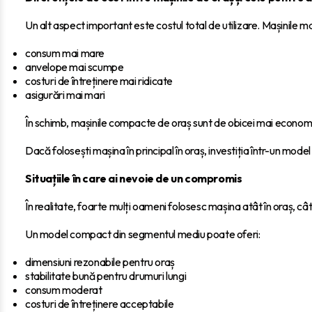
Un alt aspect important este costul total de utilizare. Mașinile 
consum mai mare
anvelope mai scumpe
costuri de întreținere mai ridicate
asigurări mai mari
În schimb, mașinile compacte de oraș sunt de obicei mai economice 
Dacă folosești mașina în principal în oraș, investiția într-un model
Situațiile în care ai nevoie de un compromis
În realitate, foarte mulți oameni folosesc mașina atât în oraș, cât
Un model compact din segmentul mediu poate oferi:
dimensiuni rezonabile pentru oraș
stabilitate bună pentru drumuri lungi
consum moderat
costuri de întreținere acceptabile