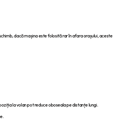
schimb, dacă mașina este folosită rar în afara orașului, aceste
 poziția la volan pot reduce oboseala pe distanțe lungi.
e.