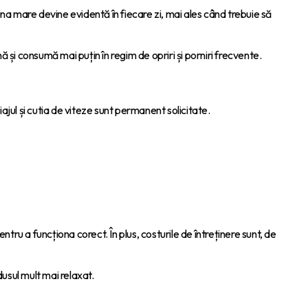
na mare devine evidentă în fiecare zi, mai ales când trebuie să
i consumă mai puțin în regim de opriri și porniri frecvente.
iajul și cutia de viteze sunt permanent solicitate.
u a funcționa corect. În plus, costurile de întreținere sunt, de
dusul mult mai relaxat.