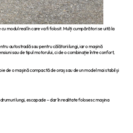
modul real în care va fi folosit. Mulți cumpărători se uită la
ru autostradă sau pentru călătorii lungi, iar o mașină
iuni sau de tipul motorului, ci de o combinație între confort,
 nevoie de o mașină compactă de oraș sau de un model mai stabil și
, drumuri lungi, escapade – dar în realitate folosesc mașina