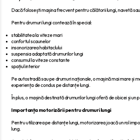
Dacă folosești mașina frecvent pentru călătorii lungi, navetă sau d
Pentru drumuri lungi contează în special:
stabilitatea la viteze mari
confortul scaunelor
insonorizarea habitaclului
suspensia adaptată drumurilor lungi
consumul la viteze constante
spațiul interior
Pe autostradă sau pe drumuri naționale, o mașină mai mare și mai
experiența de condus pe distanțe lungi.
În plus, o mașină destinată drumurilor lungi oferă de obicei și un 
Importanța motorizării pentru drumuri lungi
Pentru utilizarea pe distanțe lungi, motorizarea joacă un rol imp
lung.