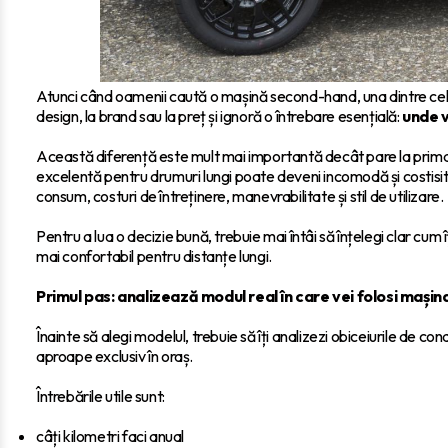
Atunci când oamenii caută o mașină second-hand, una dintre cele m
design, la brand sau la preț și ignoră o întrebare esențială:
unde 
Această diferență este mult mai importantă decât pare la prima 
excelentă pentru drumuri lungi poate deveni incomodă și costisitoa
consum, costuri de întreținere, manevrabilitate și stil de utilizare.
Pentru a lua o decizie bună, trebuie mai întâi să înțelegi clar cum
mai confortabil pentru distanțe lungi.
Primul pas: analizează modul real în care vei folosi mașin
Înainte să alegi modelul, trebuie să îți analizezi obiceiurile de 
aproape exclusiv în oraș.
Întrebările utile sunt:
câți kilometri faci anual