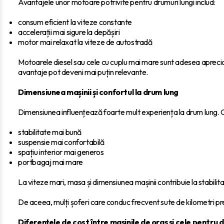
Avantajele unor motoare potrivite pentru drumuri lungi includ:
consum eficient la viteze constante
accelerații mai sigure la depășiri
motor mai relaxat la viteze de autostradă
Motoarele diesel sau cele cu cuplu mai mare sunt adesea apreciate
avantaje pot deveni mai puțin relevante.
Dimensiunea mașinii și confortul la drum lung
Dimensiunea influențează foarte mult experiența la drum lung. 
stabilitate mai bună
suspensie mai confortabilă
spațiu interior mai generos
portbagaj mai mare
La viteze mari, masa și dimensiunea mașinii contribuie la stabilita
De aceea, mulți șoferi care conduc frecvent sute de kilometri pr
Diferențele de cost între mașinile de oraș și cele pentru d