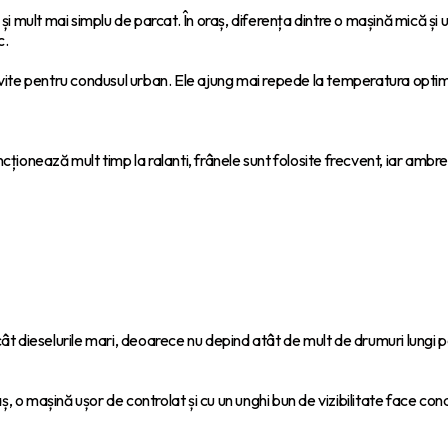
 mult mai simplu de parcat. În oraș, diferența dintre o mașină mică și u
c.
te pentru condusul urban. Ele ajung mai repede la temperatura optimă ș
cționează mult timp la ralanti, frânele sunt folosite frecvent, iar ambre
dieselurile mari, deoarece nu depind atât de mult de drumuri lungi pentr
raș, o mașină ușor de controlat și cu un unghi bun de vizibilitate face con