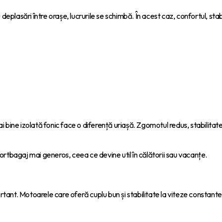
eplasări între orașe, lucrurile se schimbă. În acest caz, confortul, stab
 bine izolată fonic face o diferență uriașă. Zgomotul redus, stabilitat
portbagaj mai generos, ceea ce devine util în călătorii sau vacanțe.
ortant. Motoarele care oferă cuplu bun și stabilitate la viteze constant