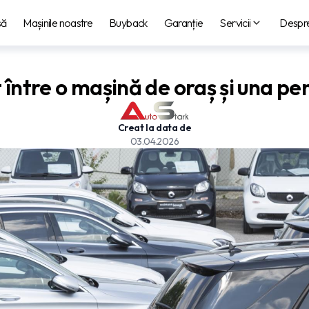
să
Mașinile noastre
Buyback
Garanție
Servicii
Despre
între o mașină de oraș și una pe
Creat la data de
03.04.2026