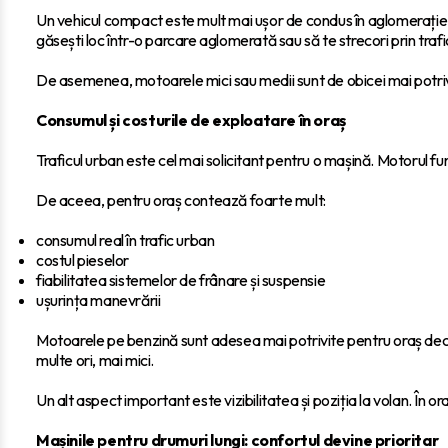
Un vehicul compact este mult mai ușor de condus în aglomerație și
găsești loc într-o parcare aglomerată sau să te strecori prin trafi
De asemenea, motoarele mici sau medii sunt de obicei mai potrivi
Consumul și costurile de exploatare în oraș
Traficul urban este cel mai solicitant pentru o mașină. Motorul fun
De aceea, pentru oraș contează foarte mult:
consumul real în trafic urban
costul pieselor
fiabilitatea sistemelor de frânare și suspensie
ușurința manevrării
Motoarele pe benzină sunt adesea mai potrivite pentru oraș decât 
multe ori, mai mici.
Un alt aspect important este vizibilitatea și poziția la volan. În o
Mașinile pentru drumuri lungi: confortul devine prioritar