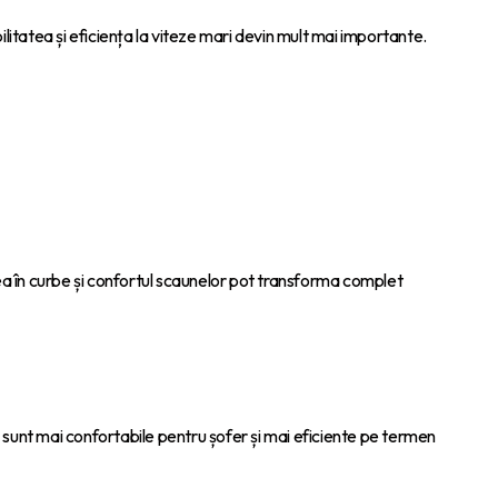
ilitatea și eficiența la viteze mari devin mult mai importante.
ea în curbe și confortul scaunelor pot transforma complet
e sunt mai confortabile pentru șofer și mai eficiente pe termen