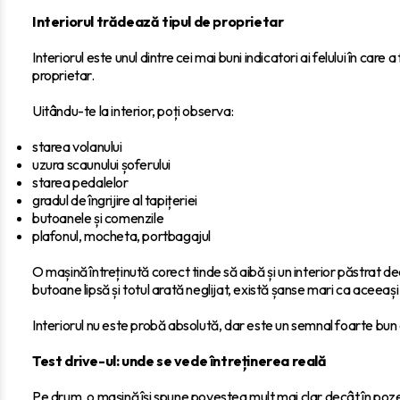
Interiorul trădează tipul de proprietar
Interiorul este unul dintre cei mai buni indicatori ai felului în care
proprietar.
Uitându-te la interior, poți observa:
starea volanului
uzura scaunului șoferului
starea pedalelor
gradul de îngrijire al tapițeriei
butoanele și comenzile
plafonul, mocheta, portbagajul
O mașină întreținută corect tinde să aibă și un interior păstrat 
butoane lipsă și totul arată neglijat, există șanse mari ca aceeași a
Interiorul nu este probă absolută, dar este un semnal foarte bun d
Test drive-ul: unde se vede întreținerea reală
Pe drum, o mașină își spune povestea mult mai clar decât în poze. 