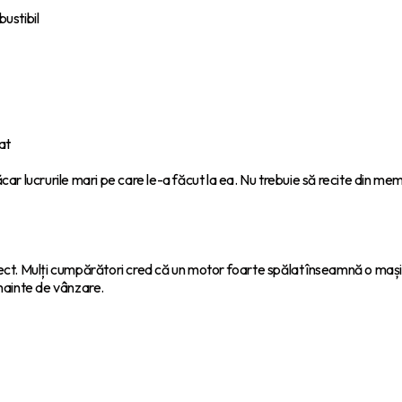
bustibil
at
car lucrurile mari pe care le-a făcut la ea. Nu trebuie să recite din mem
t. Mulți cumpărători cred că un motor foarte spălat înseamnă o mașină
nainte de vânzare.