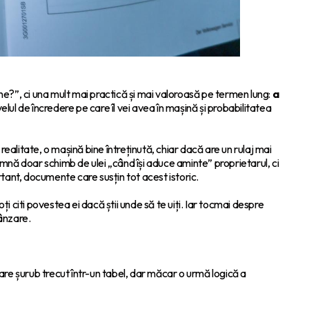
e?”, ci una mult mai practică și mai valoroasă pe termen lung:
a
lul de încredere pe care îl vei avea în mașină și probabilitatea
n realitate, o mașină bine întreținută, chiar dacă are un rulaj mai
amnă doar schimb de ulei „când își aduce aminte” proprietarul, ci
tant, documente care susțin tot acest istoric.
citi povestea ei dacă știi unde să te uiți. Iar tocmai despre
vânzare.
care șurub trecut într-un tabel, dar măcar o urmă logică a