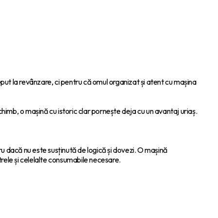
eput la revânzare, ci pentru că omul organizat și atent cu mașina
imb, o mașină cu istoric clar pornește deja cu un avantaj uriaș.
u dacă nu este susținută de logică și dovezi. O mașină
ltrele și celelalte consumabile necesare.