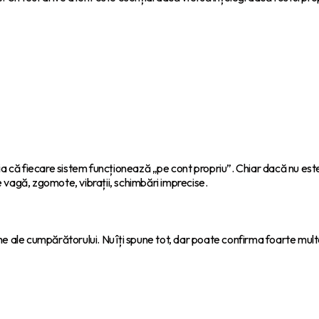
ia că fiecare sistem funcționează „pe cont propriu”. Chiar dacă nu est
ie vagă, zgomote, vibrații, schimbări imprecise.
e ale cumpărătorului. Nu îți spune tot, dar poate confirma foarte mult