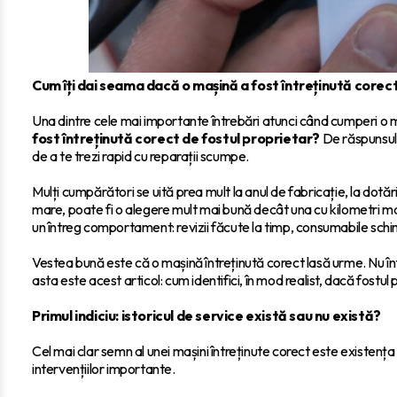
Cum îți dai seama dacă o mașină a fost întreținută corec
Una dintre cele mai importante întrebări atunci când cumperi o m
fost întreținută corect de fostul proprietar?
De răspunsul l
de a te trezi rapid cu reparații scumpe.
Mulți cumpărători se uită prea mult la anul de fabricație, la dotări 
mare, poate fi o alegere mult mai bună decât una cu kilometri mai
un întreg comportament: revizii făcute la timp, consumabile schi
Vestea bună este că o mașină întreținută corect lasă urme. Nu înt
asta este acest articol: cum identifici, în mod realist, dacă fostu
Primul indiciu: istoricul de service există sau nu există?
Cel mai clar semn al unei mașini întreținute corect este existența
intervențiilor importante.