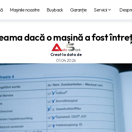
să
Mașinile noastre
Buyback
Garanție
Servicii
Despre
seama dacă o mașină a fost între
Creat la data de
01.04.2026