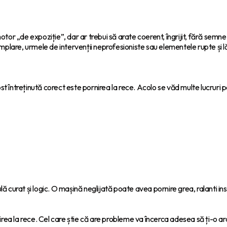
tor „de expoziție”, dar ar trebui să arate coerent, îngrijit, fără se
ntâmplare, urmele de intervenții neprofesioniste sau elementele rupte și 
întreținută corect este pornirea la rece. Acolo se văd multe lucruri p
gulă curat și logic. O mașină neglijată poate avea pornire grea, ralanti
rea la rece. Cel care știe că are probleme va încerca adesea să ți-o ara