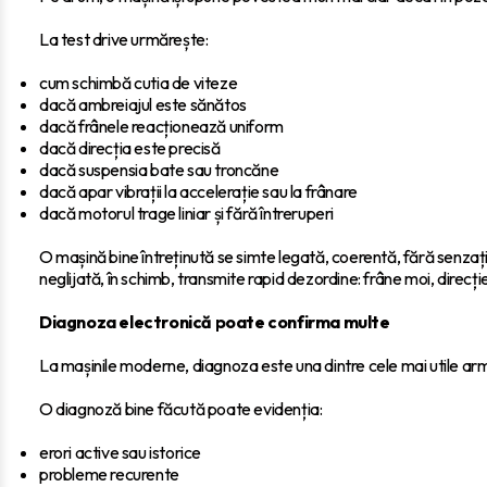
La test drive urmărește:
cum schimbă cutia de viteze
dacă ambreiajul este sănătos
dacă frânele reacționează uniform
dacă direcția este precisă
dacă suspensia bate sau troncăne
dacă apar vibrații la accelerație sau la frânare
dacă motorul trage liniar și fără întreruperi
O mașină bine întreținută se simte legată, coerentă, fără senzaț
neglijată, în schimb, transmite rapid dezordine: frâne moi, direcț
Diagnoza electronică poate confirma multe
La mașinile moderne, diagnoza este una dintre cele mai utile arm
O diagnoză bine făcută poate evidenția:
erori active sau istorice
probleme recurente