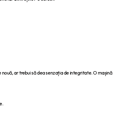
e nouă, ar trebui să dea senzația de integritate. O mașină
e.