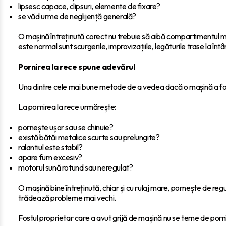
lipsesc capace, clipsuri, elemente de fixare?
se văd urme de neglijență generală?
O mașină întreținută corect nu trebuie să aibă compartimentul mo
este normal sunt scurgerile, improvizațiile, legăturile trase la î
Pornirea la rece spune adevărul
Una dintre cele mai bune metode de a vedea dacă o mașină a fost 
La pornirea la rece urmărește:
pornește ușor sau se chinuie?
există bătăi metalice scurte sau prelungite?
ralantiul este stabil?
apare fum excesiv?
motorul sună rotund sau neregulat?
O mașină bine întreținută, chiar și cu rulaj mare, pornește de re
trădează probleme mai vechi.
Fostul proprietar care a avut grijă de mașină nu se teme de porni