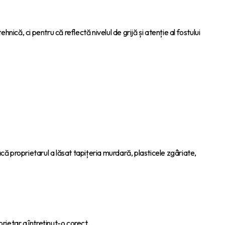
hnică, ci pentru că reflectă nivelul de grijă și atenție al fostului
că proprietarul a lăsat tapițeria murdară, plasticele zgâriate,
rietar a întreținut-o corect.