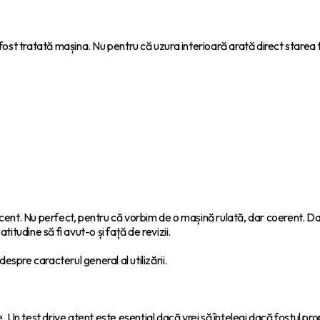
 a fost tratată mașina. Nu pentru că uzura interioară arată direct starea te
decent. Nu perfect, pentru că vorbim de o mașină rulată, dar coerent. Da
titudine să fi avut-o și față de revizii.
espre caracterul general al utilizării.
Un test drive atent este esențial dacă vrei să înțelegi dacă fostul prop