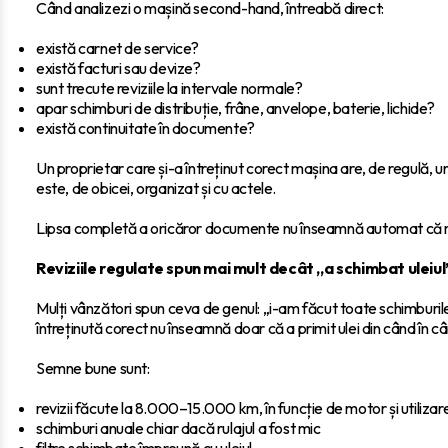
Când analizezi o mașină second-hand, întreabă direct:
există carnet de service?
există facturi sau devize?
sunt trecute reviziile la intervale normale?
apar schimburi de distribuție, frâne, anvelope, baterie, lichide?
există continuitate în documente?
Un proprietar care și-a întreținut corect mașina are, de regulă, 
este, de obicei, organizat și cu actele.
Lipsa completă a oricăror documente nu înseamnă automat că mașin
Reviziile regulate spun mai mult decât „a schimbat uleiul
Mulți vânzători spun ceva de genul: „i-am făcut toate schimburil
întreținută corect nu înseamnă doar că a primit ulei din când în câ
Semne bune sunt:
revizii făcute la 8.000–15.000 km, în funcție de motor și utilizar
schimburi anuale chiar dacă rulajul a fost mic
filtre schimbate împreună cu uleiul