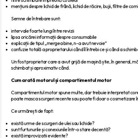
mențiuni despre lichid de frână, lichid de răcire, bujii, filtre de com
Semne de întrebare sunt:
intervale foarte lungi între revizii
lipsa oricărei informații despre consumabile
explicații de tipul „mergea bine, n-a avut nevoie”
confuzie totală a proprietarului când îl întrebi ce și când a schimb
Un fost proprietar care a avut grijă de mașină știe, în general, mă
schimbat și aproximativ când.
Cum arată motorul și compartimentul motor
Compartimentul motor spune multe, dar trebuie interpretat corec
poate masca scurgeri recente sau poate fi doar o cosmetizare î
Ce urmărești de fapt:
există urme de scurgeri de ulei sau lichide?
sunt furtunurile și conexiunile într-o stare decentă?
există improvizații evidente?