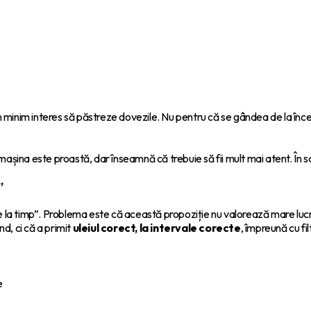
un minim interes să păstreze dovezile. Nu pentru că se gândea de la înc
a este proastă, dar înseamnă că trebuie să fii mult mai atent. În sch
”
e la timp”. Problema este că această propoziție nu valorează mare lucr
nd, ci că a primit
uleiul corect, la intervale corecte
, împreună cu fi
e