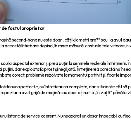
t de fostul proprietar
așină second-hand nu este doar „câți kilometri are?” sau „a avut daun
a această întrebare depind, în mare măsură, costurile tale viitoare, nive
sau la aspectul exterior și prea puțin la semnele reale ale întreținerii. Î
 puțini, dar exploatată prost și neglijată. Întreținerea corectă nu înse
mbate corect, probleme rezolvate la momentul potrivit și, foarte impor
otdeauna perfecte, nu întotdeauna complete, dar suficiente cât să poți 
l proprietar a avut grijă de mașină sau doar a ținut-o „în viață” până la 
 unui istoric de service coerent. Nu neapărat un dosar impecabil cu fie