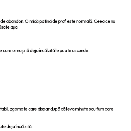
mne de abandon. O mică patină de praf este normală. Ceea ce nu
lăsate așa.
e care o mașină deja încălzită le poate ascunde.
 instabil, zgomote care dispar după câteva minute sau fum care
te deja încălzită.