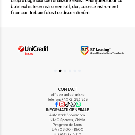
asupra bugetului sunt analizate realist. Finanțarea doar cu
buletinul este un instrument util, dar, ca orice instrument
financiar, trebuie folosit cu discernământ.
CONTACT
office@autostark.ro
Telefon: +40721 283 838
INFORMATII GENERALE
Autostark Showroom:
NIMO Spaces, Chitila
Program de lucru
L-V : 09:00 - 18:00
S : 09:00 - 15:00