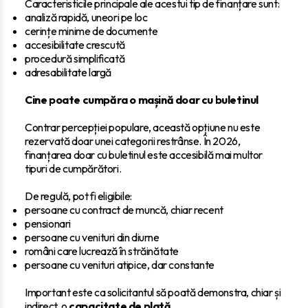
Caracteristicile principale ale acestui tip de finanțare sunt:
analiză rapidă, uneori pe loc
cerințe minime de documente
accesibilitate crescută
procedură simplificată
adresabilitate largă
Cine poate cumpăra o mașină doar cu buletinul
Contrar percepției populare, această opțiune nu este
rezervată doar unei categorii restrânse. În 2026,
finanțarea doar cu buletinul este accesibilă mai multor
tipuri de cumpărători.
De regulă, pot fi eligibile:
persoane cu contract de muncă, chiar recent
pensionari
persoane cu venituri din diurne
români care lucrează în străinătate
persoane cu venituri atipice, dar constante
Important este ca solicitantul să poată demonstra, chiar și
indirect, o
capacitate de plată
.