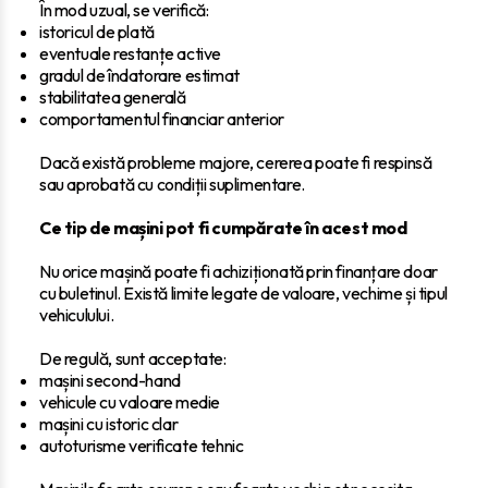
În mod uzual, se verifică:
istoricul de plată
eventuale restanțe active
gradul de îndatorare estimat
stabilitatea generală
comportamentul financiar anterior
Dacă există probleme majore, cererea poate fi respinsă
sau aprobată cu condiții suplimentare.
Ce tip de mașini pot fi cumpărate în acest mod
Nu orice mașină poate fi achiziționată prin finanțare doar
cu buletinul. Există limite legate de valoare, vechime și tipul
vehiculului.
De regulă, sunt acceptate:
mașini second-hand
vehicule cu valoare medie
mașini cu istoric clar
autoturisme verificate tehnic