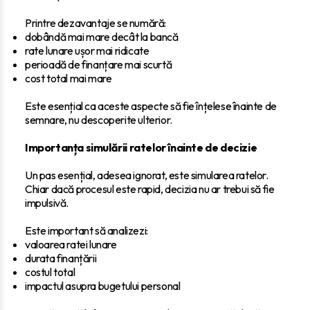
Printre dezavantaje se numără:
dobândă mai mare decât la bancă
rate lunare ușor mai ridicate
perioadă de finanțare mai scurtă
cost total mai mare
Este esențial ca aceste aspecte să fie înțelese înainte de
semnare, nu descoperite ulterior.
Importanța simulării ratelor înainte de decizie
Un pas esențial, adesea ignorat, este simularea ratelor.
Chiar dacă procesul este rapid, decizia nu ar trebui să fie
impulsivă.
Este important să analizezi:
valoarea ratei lunare
durata finanțării
costul total
impactul asupra bugetului personal