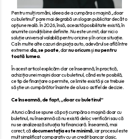
Pentru mulți români, ideea de a cumpăra o mașină „doar
cu buletinul” pare mai degrabă un slogan publicitar decât o
opțiune reală. În 2026, însă, această posibilitate există, în
anumite condiții bine definite. Nu este un mit, dar nici o
soluție universal valabilă pentru oricine și în orice situație.
Ca în multe alte cazuri din piața auto, adevărul se află între
extreme:
da, se poate
, dar
nu oricum
și
nu pentru
toată lumea
.
În acest articol explicăm clar ce înseamnă, în practică,
achiziția unei mașini doar cu buletinul, când este posibilă,
ce tip de finanțare o permite, ce limite există și ce trebuie
să știe un cumpărător înainte de a lua o astfel de decizie.
Ce înseamnă, de fapt, „doar cu buletinul”
Atunci când se spune că poți cumpăra o mașină doar cu
buletinul, nu înseamnă că nu există deloc verificări sau că
nu se analizează situația ta financiară. Înseamnă, mai
corect, că
documentația este minimă
, iar procesul este
mult simplificat comparativ cu un credit bancar clasic.