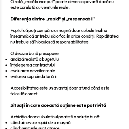
O rată „mică la început” poate deveni o povară dacă nu
este corelată cu veniturile reale.
Diferența dintre „rapid” și „responsabil”
Faptul că poți cumpăra o mașină doar cu buletinul nu
înseamnă că ar trebui să o faci în orice condiții. Rapiditatea
nu trebuie să înlocuiască responsabilitatea.
O decizie bună presupune:
analiză realistă a bugetului
înțelegerea contractului
evaluarea nevoilor reale
evitarea supraîndatorării
Accesibilitatea este un avantaj doar atunci când este
folosită corect.
Situații în care această opțiune este potrivită
Achiziția doar cu buletinul poate fi o soluție bună:
când ai nevoie rapid de o mașină
când veniturile sunt atipice