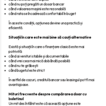
când nu poți pregăti un dosar bancar
când valoarea mașinii este rezonabilă
când rata se încadrează confortabil în buget
În aceste condiții, opțiunea devine una practică și
eficientă.
Situații în care este mai bine să cauți alternative
Există și situații în care o finanțare clasică este mai
potrivită:
când ai venituri stabile și documentabile
când vrei cea mai mică dobândă posibilă
când nu te grăbești
când bugetul este strict
În astfel de cazuri, creditul bancar sau leasingul pot fi mai
avantajoase.
Mituri frecvente despre cumpărarea doar cu
buletinul
Un mit des întâlnit este că această opțiune este