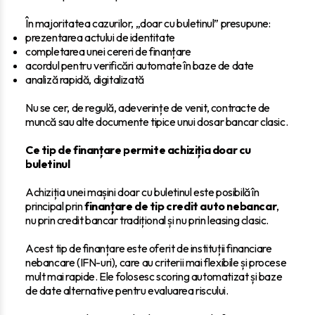
În majoritatea cazurilor, „doar cu buletinul” presupune:
prezentarea actului de identitate
completarea unei cereri de finanțare
acordul pentru verificări automate în baze de date
analiză rapidă, digitalizată
Nu se cer, de regulă, adeverințe de venit, contracte de
muncă sau alte documente tipice unui dosar bancar clasic.
Ce tip de finanțare permite achiziția doar cu
buletinul
Achiziția unei mașini doar cu buletinul este posibilă în
principal prin
finanțare de tip credit auto nebancar
,
nu prin credit bancar tradițional și nu prin leasing clasic.
Acest tip de finanțare este oferit de instituții financiare
nebancare (IFN-uri), care au criterii mai flexibile și procese
mult mai rapide. Ele folosesc scoring automatizat și baze
de date alternative pentru evaluarea riscului.