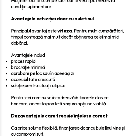
Mașinile foarte scumpe sau foarte vechi pot necesita
condiții suplimentare.
Avantajele achiziției doar cu buletinul
Principalul avantaj este
viteza
. Pentru mulți cumpărători,
timpul contează mai mult decât obținerea celei mai mici
dobânzi.
Avantajele includ:
proces rapid
birocrație minimă
aprobare pe loc sau în aceeași zi
accesibilitate crescută
soluție pentru situații atipice
Pentru cei care nu se încadrează în tiparele clasice
bancare, aceasta poate fi singura opțiune viabilă.
Dezavantajele care trebuie înțelese corect
Ca orice soluție flexibilă, finanțarea doar cu buletinul vine și
cu compromisuri.