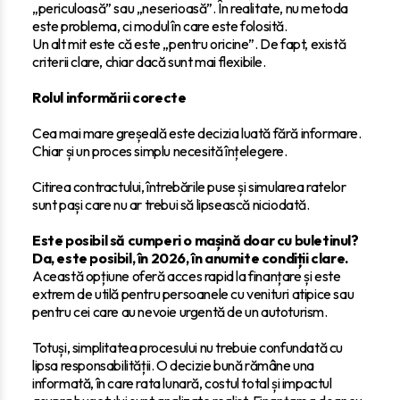
„periculoasă” sau „neserioasă”. În realitate, nu metoda
este problema, ci modul în care este folosită.
Un alt mit este că este „pentru oricine”. De fapt, există
criterii clare, chiar dacă sunt mai flexibile.
Rolul informării corecte
Cea mai mare greșeală este decizia luată fără informare.
Chiar și un proces simplu necesită înțelegere.
Citirea contractului, întrebările puse și simularea ratelor
sunt pași care nu ar trebui să lipsească niciodată.
Este posibil să cumperi o mașină doar cu buletinul?
Da, este posibil, în 2026, în anumite condiții clare.
Această opțiune oferă acces rapid la finanțare și este
extrem de utilă pentru persoanele cu venituri atipice sau
pentru cei care au nevoie urgentă de un autoturism.
Totuși, simplitatea procesului nu trebuie confundată cu
lipsa responsabilității. O decizie bună rămâne una
informată, în care rata lunară, costul total și impactul