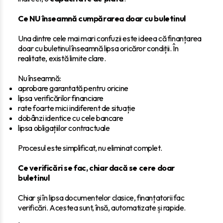
Ce NU înseamnă cumpărarea doar cu buletinul
Una dintre cele mai mari confuzii este ideea că finanțarea
doar cu buletinul înseamnă lipsa oricăror condiții. În
realitate, există limite clare.
Nu înseamnă:
aprobare garantată pentru oricine
lipsa verificărilor financiare
rate foarte mici indiferent de situație
dobânzi identice cu cele bancare
lipsa obligațiilor contractuale
Procesul este simplificat, nu eliminat complet.
Ce verificări se fac, chiar dacă se cere doar
buletinul
Chiar și în lipsa documentelor clasice, finanțatorii fac
verificări. Acestea sunt, însă, automatizate și rapide.