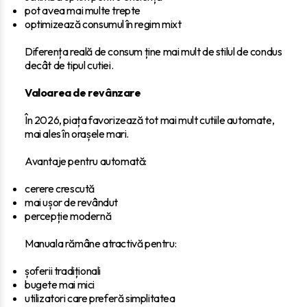
pot avea mai multe trepte
optimizează consumul în regim mixt
Diferența reală de consum ține mai mult de stilul de condus
decât de tipul cutiei.
Valoarea de revânzare
În 2026, piața favorizează tot mai mult cutiile automate,
mai ales în orașele mari.
Avantaje pentru automată:
cerere crescută
mai ușor de revândut
percepție modernă
Manuala rămâne atractivă pentru:
șoferii tradiționali
bugete mai mici
utilizatori care preferă simplitatea