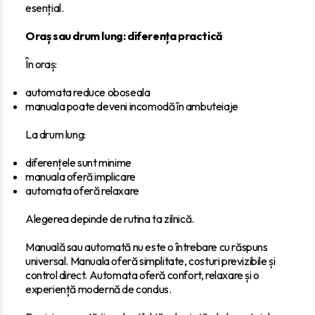
esențial.
Oraș sau drum lung: diferența practică
În oraș:
automata reduce oboseala
manuala poate deveni incomodă în ambuteiaje
La drum lung:
diferențele sunt minime
manuala oferă implicare
automata oferă relaxare
Alegerea depinde de rutina ta zilnică.
Manuală sau automată nu este o întrebare cu răspuns
universal. Manuala oferă simplitate, costuri previzibile și
control direct. Automata oferă confort, relaxare și o
experiență modernă de condus.