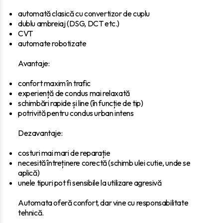
automată clasică cu convertizor de cuplu
dublu ambreiaj (DSG, DCT etc.)
CVT
automate robotizate
Avantaje:
confort maxim în trafic
experiență de condus mai relaxată
schimbări rapide și line (în funcție de tip)
potrivită pentru condus urban intens
Dezavantaje:
costuri mai mari de reparație
necesită întreținere corectă (schimb ulei cutie, unde se
aplică)
unele tipuri pot fi sensibile la utilizare agresivă
Automata oferă confort, dar vine cu responsabilitate
tehnică.