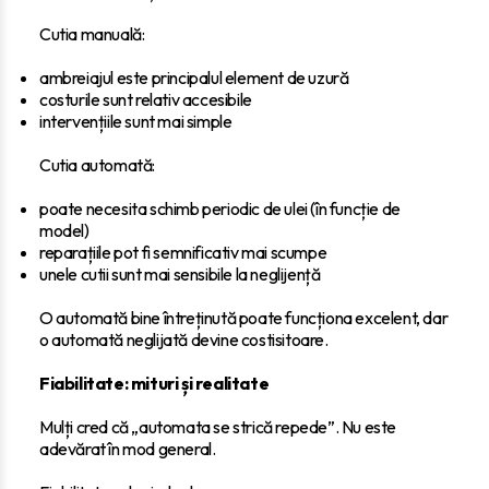
Cutia manuală:
ambreiajul este principalul element de uzură
costurile sunt relativ accesibile
intervențiile sunt mai simple
Cutia automată:
poate necesita schimb periodic de ulei (în funcție de
model)
reparațiile pot fi semnificativ mai scumpe
unele cutii sunt mai sensibile la neglijență
O automată bine întreținută poate funcționa excelent, dar
o automată neglijată devine costisitoare.
Fiabilitate: mituri și realitate
Mulți cred că „automata se strică repede”. Nu este
adevărat în mod general.