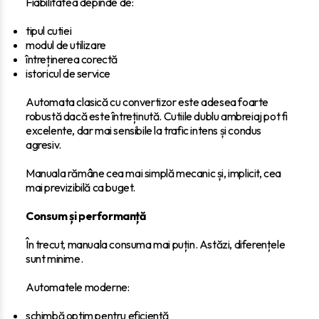
Fiabilitatea depinde de:
tipul cutiei
modul de utilizare
întreținerea corectă
istoricul de service
Automata clasică cu convertizor este adesea foarte
robustă dacă este întreținută. Cutiile dublu ambreiaj pot fi
excelente, dar mai sensibile la trafic intens și condus
agresiv.
Manuala rămâne cea mai simplă mecanic și, implicit, cea
mai previzibilă ca buget.
Consum și performanță
În trecut, manuala consuma mai puțin. Astăzi, diferențele
sunt minime.
Automatele moderne:
schimbă optim pentru eficiență