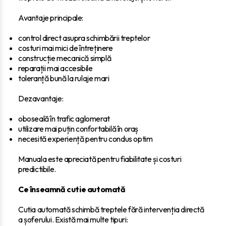
Avantaje principale:
control direct asupra schimbării treptelor
costuri mai mici de întreținere
construcție mecanică simplă
reparații mai accesibile
toleranță bună la rulaje mari
Dezavantaje:
oboseală în trafic aglomerat
utilizare mai puțin confortabilă în oraș
necesită experiență pentru condus optim
Manuala este apreciată pentru fiabilitate și costuri
predictibile.
Ce înseamnă cutie automată
Cutia automată schimbă treptele fără intervenția directă
a șoferului. Există mai multe tipuri: