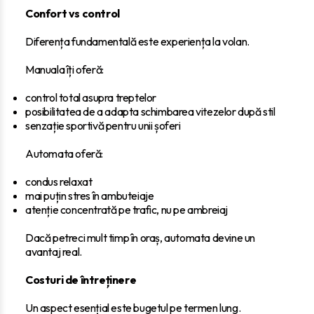
Confort vs control
Diferența fundamentală este experiența la volan.
Manuala îți oferă:
control total asupra treptelor
posibilitatea de a adapta schimbarea vitezelor după stil
senzație sportivă pentru unii șoferi
Automata oferă:
condus relaxat
mai puțin stres în ambuteiaje
atenție concentrată pe trafic, nu pe ambreiaj
Dacă petreci mult timp în oraș, automata devine un
avantaj real.
Costuri de întreținere
Un aspect esențial este bugetul pe termen lung.