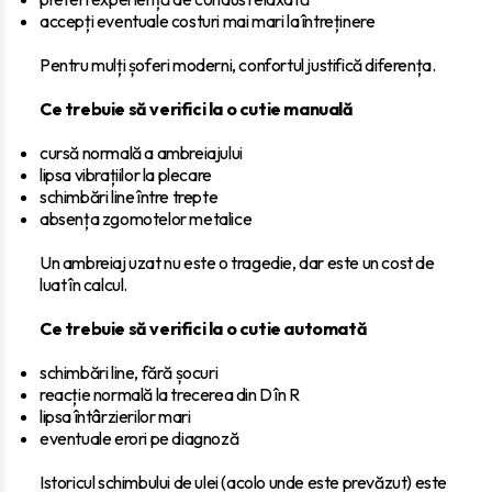
accepți eventuale costuri mai mari la întreținere
Pentru mulți șoferi moderni, confortul justifică diferența.
Ce trebuie să verifici la o cutie manuală
cursă normală a ambreiajului
lipsa vibrațiilor la plecare
schimbări line între trepte
absența zgomotelor metalice
Un ambreiaj uzat nu este o tragedie, dar este un cost de
luat în calcul.
Ce trebuie să verifici la o cutie automată
schimbări line, fără șocuri
reacție normală la trecerea din D în R
lipsa întârzierilor mari
eventuale erori pe diagnoză
Istoricul schimbului de ulei (acolo unde este prevăzut) este