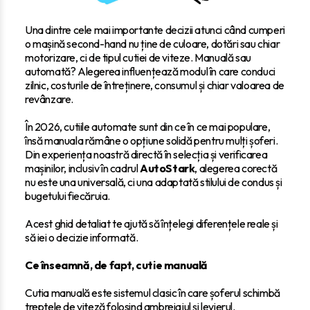
Una dintre cele mai importante decizii atunci când cumperi
o mașină second-hand nu ține de culoare, dotări sau chiar
motorizare, ci de tipul cutiei de viteze. Manuală sau
automată? Alegerea influențează modul în care conduci
zilnic, costurile de întreținere, consumul și chiar valoarea de
revânzare.
În 2026, cutiile automate sunt din ce în ce mai populare,
însă manuala rămâne o opțiune solidă pentru mulți șoferi.
Din experiența noastră directă în selecția și verificarea
mașinilor, inclusiv în cadrul
AutoStark
, alegerea corectă
nu este una universală, ci una adaptată stilului de condus și
bugetului fiecăruia.
Acest ghid detaliat te ajută să înțelegi diferențele reale și
să iei o decizie informată.
Ce înseamnă, de fapt, cutie manuală
Cutia manuală este sistemul clasic în care șoferul schimbă
treptele de viteză folosind ambreiajul și levierul.