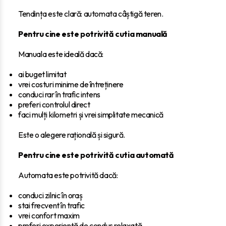
Tendința este clară: automata câștigă teren.
Pentru cine este potrivită cutia manuală
Manuala este ideală dacă:
ai buget limitat
vrei costuri minime de întreținere
conduci rar în trafic intens
preferi controlul direct
faci mulți kilometri și vrei simplitate mecanică
Este o alegere rațională și sigură.
Pentru cine este potrivită cutia automată
Automata este potrivită dacă:
conduci zilnic în oraș
stai frecvent în trafic
vrei confort maxim
preferi experiență de condus relaxată