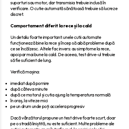
suporturi sau motor, dar transmisia trebuie inclusă în
verificare. O cutie automată sănătoasă trebuie să lucreze
discret.
Comportament diferit la rece și la cald
Un detaliu foarte important: unele cutii automate
funcționează bine la rece și încep să aibă probleme după
ce se încălzesc. Altele fac invers: au simptome la rece,
apoi par mai bune la cald. De aceea, test drive-ul trebuie
să fie suficient de lung.
Verifică mașina:
imediat după pornire
după câteva minute
după ce motorul și cutia ajung la temperatura normală
în oraș, la viteze mici
pe un drum unde poți accelera progresiv
Dacă vânzătorul propune un test drive foarte scurt, doar
pe o stradă liniștită, nu este suficient. Multe probleme ale