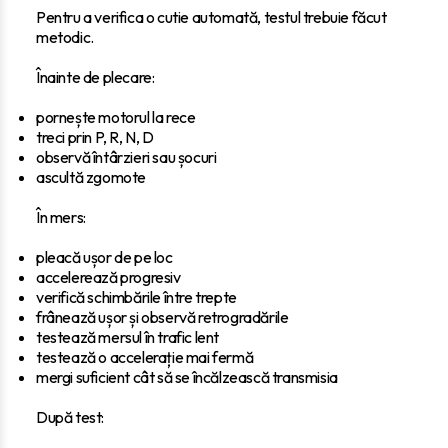
Pentru a verifica o cutie automată, testul trebuie făcut
metodic.
Înainte de plecare:
pornește motorul la rece
treci prin P, R, N, D
observă întârzieri sau șocuri
ascultă zgomote
În mers:
pleacă ușor de pe loc
accelerează progresiv
verifică schimbările între trepte
frânează ușor și observă retrogradările
testează mersul în trafic lent
testează o accelerație mai fermă
mergi suficient cât să se încălzească transmisia
După test: