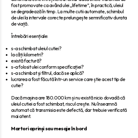
fost promovate ca având ulei „lifetime”, în practică, uleiul
se degradează în timp. La multe cutii automate, schimbul
de ulei la intervale corecte prelungește semnificativ durata
de viață.
Întrebări esențiale:
s-a schimbat uleiul cutiei?
la câți kilometri?
există factură?
s-a folosit ulei conform specificației?
s-a schimbat și filtrul, dacă se aplică?
lucrarea a fost făcută într-un service care știe acest tip de
cutie?
Dacă mașina are 180.000 km și nu există nicio dovadă că
uleiul cutiei a fost schimbat, riscul crește. Nu înseamnă
automat că transmisia este defectă, dar trebuie verificată
mai atent.
Martori aprinși sau mesaje în bord