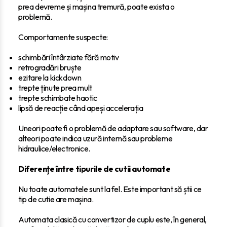
prea devreme și mașina tremură, poate exista o
problemă.
Comportamente suspecte:
schimbări întârziate fără motiv
retrogradări bruște
ezitare la kickdown
trepte ținute prea mult
trepte schimbate haotic
lipsă de reacție când apeși accelerația
Uneori poate fi o problemă de adaptare sau software, dar
alteori poate indica uzură internă sau probleme
hidraulice/electronice.
Diferențe între tipurile de cutii automate
Nu toate automatele sunt la fel. Este important să știi ce
tip de cutie are mașina.
Automata clasică cu convertizor de cuplu este, în general,