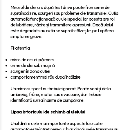
Mirosul de ulei ars după test drive poate fi un semn de
supraîncălzire, scurgeri sau probleme ale transmisiei. Cutia
automată funcționează cu ulei special, iar acesta are rol
de lubrifiere, răcire și transmitere a presiunii. Dacă uleiul
este degradat sau cutia se supraîncălzește, pot apărea
simptome grave.
Fii atent la:
miros de ars după mers
urme de ulei sub mașină
scurgeri în zona cutiei
comportament mai rău după încălzire
Un miros suspect nu trebuie ignorat. Poate veni și de la
ambreiaj, frâne, motor sau evacuare, dar trebuie
identificată sursa înainte de cumpărare.
Lipsa istoricului de schimb al uleiului
Unul dintre cele mai importante aspecte la o cutie
automată este întreținerea. Chiar dacă unele transmisii au