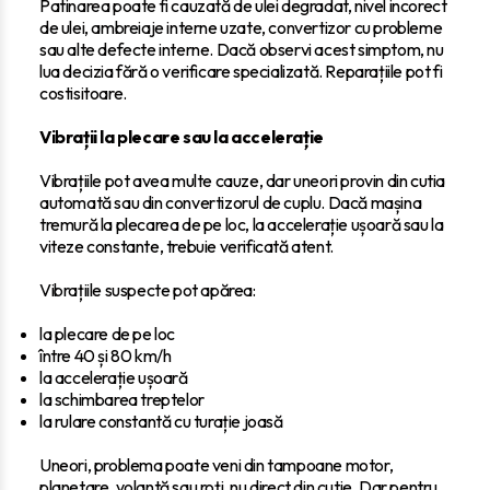
Patinarea poate fi cauzată de ulei degradat, nivel incorect
de ulei, ambreiaje interne uzate, convertizor cu probleme
sau alte defecte interne. Dacă observi acest simptom, nu
lua decizia fără o verificare specializată. Reparațiile pot fi
costisitoare.
Vibrații la plecare sau la accelerație
Vibrațiile pot avea multe cauze, dar uneori provin din cutia
automată sau din convertizorul de cuplu. Dacă mașina
tremură la plecarea de pe loc, la accelerație ușoară sau la
viteze constante, trebuie verificată atent.
Vibrațiile suspecte pot apărea:
la plecare de pe loc
între 40 și 80 km/h
la accelerație ușoară
la schimbarea treptelor
la rulare constantă cu turație joasă
Uneori, problema poate veni din tampoane motor,
planetare, volantă sau roți, nu direct din cutie. Dar pentru