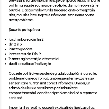
previzibil și fără lovituri. În funcție de tipul cutiei, schimbările
pot fi mai rapide sau mai perceptibile, dar nu trebuie să fie
brutale. Dacă simți lovituri la trecerea dintr-o treaptă în
alta, mai ales între treptele inferioare, transmisia poate
avea probleme.
Șocurile pot apărea:
la schimbarea din 1 în 2
din 2 în 3
la retrogradare
la trecerea din D în R
în mers aglomerat, la viteze mici
după ce cutia se încălzește
Cauzele pot fi diverse: ulei degradat, adaptări incorecte,
probleme la mecatronică, ambreiaje interne uzate sau
senzori care nu transmit corect informații. Uneori, un
schimb de ulei și o recalibrare pot îmbunătăți
comportamentul, dar alteori problema indică o reparație
serioasă.
Important este să nu accepți explicații de tipul „așa fac