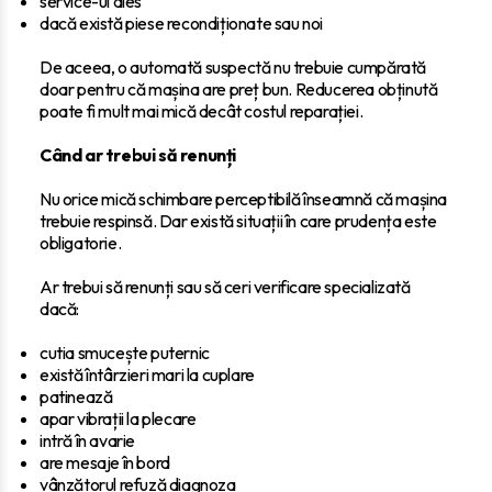
service-ul ales
dacă există piese recondiționate sau noi
De aceea, o automată suspectă nu trebuie cumpărată
doar pentru că mașina are preț bun. Reducerea obținută
poate fi mult mai mică decât costul reparației.
Când ar trebui să renunți
Nu orice mică schimbare perceptibilă înseamnă că mașina
trebuie respinsă. Dar există situații în care prudența este
obligatorie.
Ar trebui să renunți sau să ceri verificare specializată
dacă:
cutia smucește puternic
există întârzieri mari la cuplare
patinează
apar vibrații la plecare
intră în avarie
are mesaje în bord
vânzătorul refuză diagnoza