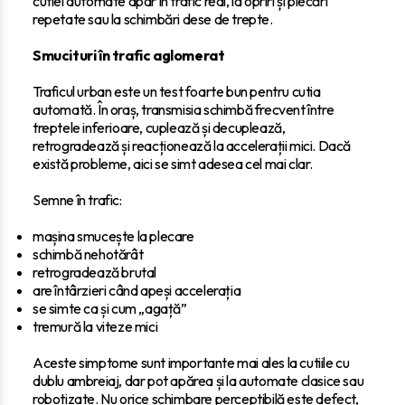
cutiei automate apar în trafic real, la opriri și plecări
repetate sau la schimbări dese de trepte.
Smucituri în trafic aglomerat
Traficul urban este un test foarte bun pentru cutia
automată. În oraș, transmisia schimbă frecvent între
treptele inferioare, cuplează și decuplează,
retrogradează și reacționează la accelerații mici. Dacă
există probleme, aici se simt adesea cel mai clar.
Semne în trafic:
mașina smucește la plecare
schimbă nehotărât
retrogradează brutal
are întârzieri când apeși accelerația
se simte ca și cum „agață”
tremură la viteze mici
Aceste simptome sunt importante mai ales la cutiile cu
dublu ambreiaj, dar pot apărea și la automate clasice sau
robotizate. Nu orice schimbare perceptibilă este defect,