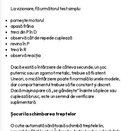
La vizionare, fă următorul test simplu:
pornește motorul
apasă frâna
treci din P în D
observă cât de repede cuplează
revino în P
treci în R
observă reacția
Dacă există o întârziere de câteva secunde, un șoc
puternic sau un zgomot metalic, trebuie să fii atent.
Uneori, o mică întârziere poate fi normală la unele modele,
dar comportamentul trebuie să fie constant și discret.
Dacă mașina pare că „se gândește” înainte să plece sau
cuplează brusc, este un semnal de verificare
suplimentară.
Șocuri la schimbarea treptelor
O cutie automată sănătoasă schimbă treptele lin,