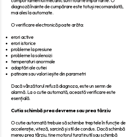
comportamentul mecanic sunt foarte importante. O
diagnoză înainte de cumpărare este totuși recomandată,
mai ales la automate.
O verificare electronică poate arăta:
erori active
erori istorice
probleme la presiune
probleme la solenoizi
temperaturi anormale
adaptări ale cutiei
patinare sau valori ieșite din parametri
Dacă vânzătorul refuză diagnoza, este un semn de
alarmă. La o cutie automată, această verificare este
esențială.
Cutia schimbă prea devreme sau prea târziu
O cutie automată trebuie să schimbe treptele în funcție de
accelerație, viteză, sarcină și stil de condus. Dacă schimbă
mereu prea târziu, ține motorul turat inutil sau schimbă