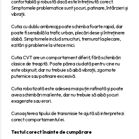
confortabilă și robustă dacă este întreținută corect.
Simptomele problematice sunt șocuri, patinare, întârzieri și
vibrații.
Cutia cu dublu ambreiaj poate schimba foarte rapid, dar
poate fi sensibilă la trafic urban, plecări dese și întreținere
slabă. Simptomele includ smucituri, tremurat la plecare,
ezitări și probleme la viteze mici.
Cutia CVT are un comportament diferit, fără schimbări
clasice de treaptă. Poate părea ciudată pentru cine nu
este obișnuit, dar nu trebuie să aibă vibrații, zgomote
puternice sau patinare excesivă.
Cutia robotizată este adesea mai puțin rafinată și poate
avea schimbări mai lente, dar nu trebuie să aibă șocuri
exagerate sau erori.
Cunoașterea tipului de transmisie te ajută să interpretezi
corect comportamentul ei.
Testul corect înainte de cumpărare