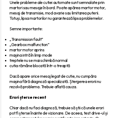
Unele probleme ale cutiei automate sunt semnalate prin
martori sau mesaje în bord. Poate apărea martor motor,
mesaj de transmisie, mod avarie sau limitarea puterii.
Totuși, lipsa martorilor nu garantează lipsa problemelor.
Semne importante:
„Transmission fault”
„Gearbox malfunction”
martor motor aprins
mașina intră în limp mode
treptele nu se mai schimbă normal
cutia rămâne blocată într-o treaptă
Dacă apare orice mesaj legat de cutie, nu cumpăra
mașina fără diagnoză specializată. Ștergerea erorii nu
rezolvă problema. Trebuie aflată cauza.
Erori șterse recent
Chiar dacă nu faci diagnoză, trebuie să știi că unele erori
pot fi șterse înainte de vizionare. De aceea, test drive-ul și