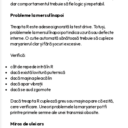
dar comportamentul trebuie să fie logic și repetabil.
Probleme la mersul înapoi
Treapta R este adesea ignorată la test drive. Totuși,
problemele la mersul înapoi pot indica uzură sau defecte
interne. O cutie automată sănătoasă trebuie să cupleze
marșarierul clar și fără șocuri excesive.
Verifică:
cât de repede intră în R
dacă există lovitură puternică
dacă mașina pleacă lin
dacă apar vibrații
dacă se aud zgomote
Dacă treapta R cuplează greu sau mașina pare că ezită,
cere verificare. Uneori problemele la marșarier pot fi
printre primele semne ale unei transmisii obosite.
Miros de ulei ars