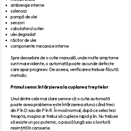
ambreiaje interne
solenoizi
pompă de ulei
senzori
calculatorul cutiei
ulei degradat
răcitor de ulei
componente mecanice interne
Spre deosebire de o cutie manuală, unde multe simptome
sunt mai evidente, o automată poate ascunde defecte
care apar progresiv. De aceea, verificarea trebuie făcută
metodic.
Primul semn: întârzierea la cuplarea treptelor
Unul dintre cele mai clare semne că o cutie automată
poate avea probleme este întârzierea atunci când treci
din P în D sau din P în R. În mod normal, după ce selectezi
treapta, mașina ar trebui să cupleze rapid și lin. Nu trebuie
să existe un șoc puternic, o pauză lungă sau o lovitură
resimțită în caroserie.