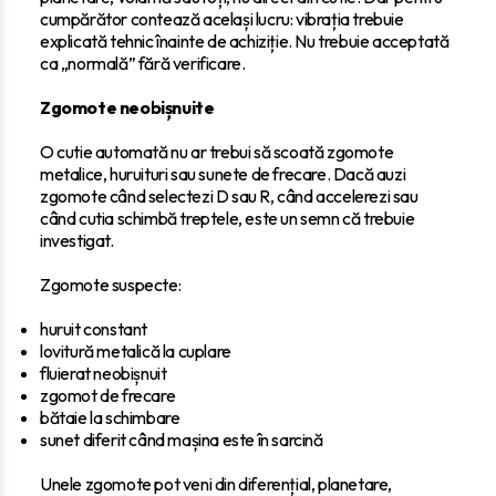
cumpărător contează același lucru: vibrația trebuie
explicată tehnic înainte de achiziție. Nu trebuie acceptată
ca „normală” fără verificare.
Zgomote neobișnuite
O cutie automată nu ar trebui să scoată zgomote
metalice, huruituri sau sunete de frecare. Dacă auzi
zgomote când selectezi D sau R, când accelerezi sau
când cutia schimbă treptele, este un semn că trebuie
investigat.
Zgomote suspecte:
huruit constant
lovitură metalică la cuplare
fluierat neobișnuit
zgomot de frecare
bătaie la schimbare
sunet diferit când mașina este în sarcină
Unele zgomote pot veni din diferențial, planetare,