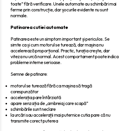
toate” fără verificare. Unele automate au schimbări mai
ferme prin construcție, dar șocurile evidente nu sunt
normale.
Patinarea cutiei automate
Patinarea este un simptom important și periculos. Se
simte ca și cum motorul se turează, dar mașina nu
accelerează proporțional. Practic, turația crește, dar
viteza nu urcă normal. Acest comportament poate indica
probleme interne serioase.
Semne de patinare:
motorul se turează fără ca mașina să tragă
corespunzător
accelerația pare întârziată
apare senzația de „ambreiaj care scapă”
schimbările sunt neclare
la urcări sau accelerații mai puternice cutia pare că nu
transmite corect puterea