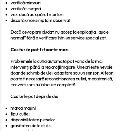
verifică mirosuri
verifică scurgeri
vezi dacă au apărut martori
discută orice simptom observat
Dacă ceva pare ciudat, nu accepta explicația „așa e
normal” fără o verificare într-un service specializat.
Costurile pot fi foarte mari
Problemele la cutia automată pot varia de la mici
intervenții până la reparații majore. Uneori este nevoie
doar de schimb de ulei, adaptare sau un senzor. Alteori
poate fi necesară recondiționarea cutiei, mecatronică,
convertizor sau înlocuire completă.
Costurile pot depinde de:
marca mașinii
tipul cutiei
disponibilitatea pieselor
gravitatea defectului