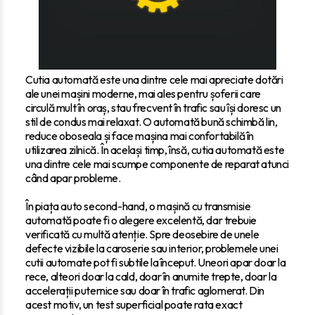
Cutia automată este una dintre cele mai apreciate dotări
ale unei mașini moderne, mai ales pentru șoferii care
circulă mult în oraș, stau frecvent în trafic sau își doresc un
stil de condus mai relaxat. O automată bună schimbă lin,
reduce oboseala și face mașina mai confortabilă în
utilizarea zilnică. În același timp, însă, cutia automată este
una dintre cele mai scumpe componente de reparat atunci
când apar probleme.
În piața auto second-hand, o mașină cu transmisie
automată poate fi o alegere excelentă, dar trebuie
verificată cu multă atenție. Spre deosebire de unele
defecte vizibile la caroserie sau interior, problemele unei
cutii automate pot fi subtile la început. Uneori apar doar la
rece, alteori doar la cald, doar în anumite trepte, doar la
accelerații puternice sau doar în trafic aglomerat. Din
acest motiv, un test superficial poate rata exact