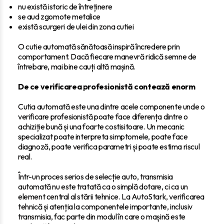
nu există istoric de întreținere
se aud zgomote metalice
există scurgeri de ulei din zona cutiei
O cutie automată sănătoasă inspiră încredere prin
comportament. Dacă fiecare manevră ridică semne de
întrebare, mai bine cauți altă mașină.
De ce verificarea profesionistă contează enorm
Cutia automată este una dintre acele componente unde o
verificare profesionistă poate face diferența dintre o
achiziție bună și una foarte costisitoare. Un mecanic
specializat poate interpreta simptomele, poate face
diagnoză, poate verifica parametri și poate estima riscul
real.
Într-un proces serios de selecție auto, transmisia
automată nu este tratată ca o simplă dotare, ci ca un
element central al stării tehnice. La AutoStark, verificarea
tehnică și atenția la componentele importante, inclusiv
transmisia, fac parte din modul în care o mașină este