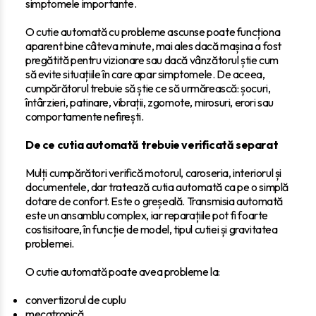
simptomele importante.
O cutie automată cu probleme ascunse poate funcționa
aparent bine câteva minute, mai ales dacă mașina a fost
pregătită pentru vizionare sau dacă vânzătorul știe cum
să evite situațiile în care apar simptomele. De aceea,
cumpărătorul trebuie să știe ce să urmărească: șocuri,
întârzieri, patinare, vibrații, zgomote, mirosuri, erori sau
comportamente nefirești.
De ce cutia automată trebuie verificată separat
Mulți cumpărători verifică motorul, caroseria, interiorul și
documentele, dar tratează cutia automată ca pe o simplă
dotare de confort. Este o greșeală. Transmisia automată
este un ansamblu complex, iar reparațiile pot fi foarte
costisitoare, în funcție de model, tipul cutiei și gravitatea
problemei.
O cutie automată poate avea probleme la:
convertizorul de cuplu
mecatronică