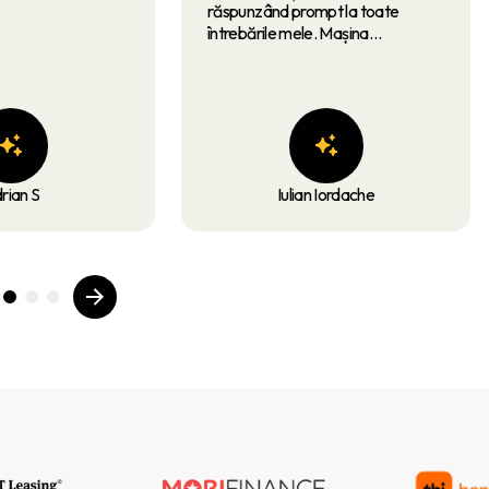
răspunzând prompt la toate
întrebările mele. Mașina
corespunde perfect descrierii, iar
formalitățile au fost gestionate
rapid și eficient. Recomand cu
încredere acest dealer tuturor
celor care caută seriozitate și
servicii de calitate!
rian S
Iulian Iordache