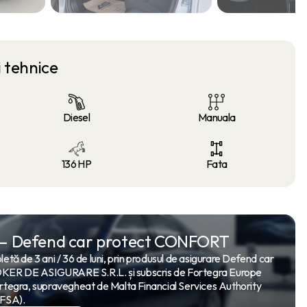
i tehnice
Diesel
Manuala
136 HP
Fata
 – Defend car protect CONFORT
etă de 3 ani / 36 de luni, prin produsul de asigurare Defend car
 DE ASIGURARE S.R.L. și subscris de Fortegra Europe
rtegra, supravegheat de Malta Financial Services Authority
FSA).