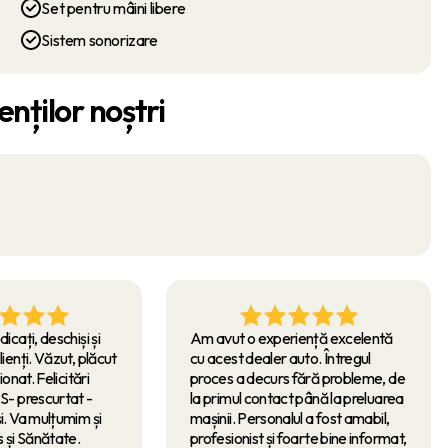
Set pentru mâini libere
Sistem sonorizare
enților noștri
dicați, deschiși și
Am avut o experiență excelentă
lienți. Văzut, plăcut
cu acest dealer auto. Întregul
ționat. Felicitări
proces a decurs fără probleme, de
AS- prescurtat -
la primul contact până la preluarea
și. Va mulțumim și
mașinii. Personalul a fost amabil,
 și Sănătate.
profesionist și foarte bine informat,