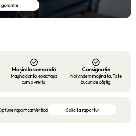
i garantie
Mașini la comandă
Consignație
Maşina dorită, exact așa
Noi vindem maşina ta. Tu te
cum o vrei tu.
bucuri de câştig.
ptiune raport carVertical
Solicita raportul