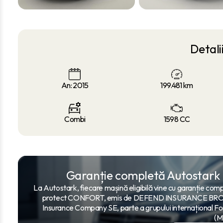
Detali
An: 2015
199.481
km
Combi
1598 CC
Garanție completă Autostark
La Autostark, fiecare mașină eligibilă vine cu garanție compl
protect CONFORT, emis de DEFEND INSURANCE BROKER
Insurance Company SE, parte a grupului internațional Fo
(M