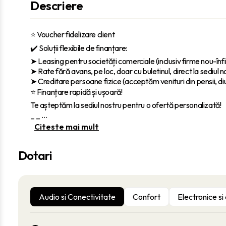
Descriere
⭐ Voucher fidelizare client
✔️ Soluții flexibile de finanțare:
‎➤ Leasing pentru societăți comerciale (inclusiv firme nou-înfi
➤ Rate fără avans, pe loc, doar cu buletinul, direct la sediul n
➤ Creditare persoane fizice (acceptăm venituri din pensii, diur
⭐ Finanțare rapidă și ușoară!
Te așteptăm la sediul nostru pentru o ofertă personalizată!
_ _
...
Citeste mai mult
Dotari
Audio si Conectivitate
Confort
Electronice si