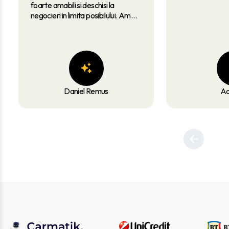
foarte amabili si deschisi la
negocieri in limita posibilului. Am
fost lasat sa testez masina cu am
dorit eu. Pot spune ca am fost
norocos si am primit si anvelopele
de iarna ale masinii + 1 plin de
carburant caldou. RECOMAND!
Daniel Remus
Ad