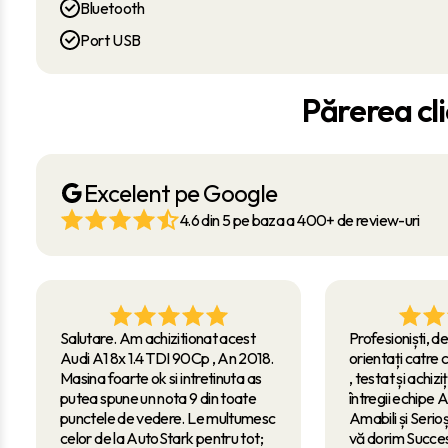
Bluetooth
Port USB
Părerea cli
Excelent pe Google
4.6 din 5 pe baza a 400+ de review-uri
Salutare. Am achizitionat acest
Profesioniști, de
Audi A1 8x 1.4 TDI 90Cp , An 2018.
orientați catre c
Masina foarte ok si intretinuta as
, testat și achizi
putea spune un nota 9 din toate
întregii echipe 
punctele de vedere. Le multumesc
Amabili și Serio
celor de la AutoStark pentru tot;
vă dorim Succes