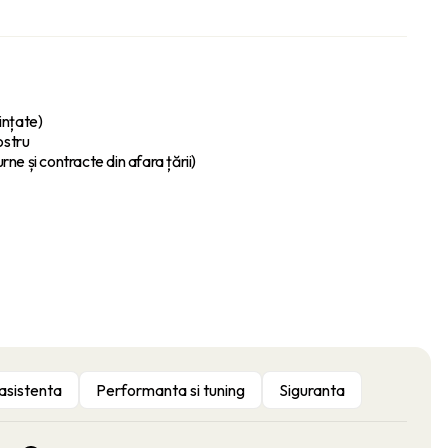
ințate)
ostru
ne și contracte din afara țării)
 asistenta
Performanta si tuning
Siguranta