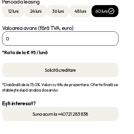
Perioada leasing
12 luni
24 luni
36 luni
48 luni
60 luni
Valoarea avans (fără TVA, euro)
*Rata de la €
95
/ lună
Solicită creditare
*Dobândă de la 15.0%. Valori cu titlu de prezentare. Oferta finală se
stabilește după analiza dosarului.
Ești interesat?
Suna acum la +40721 283 838