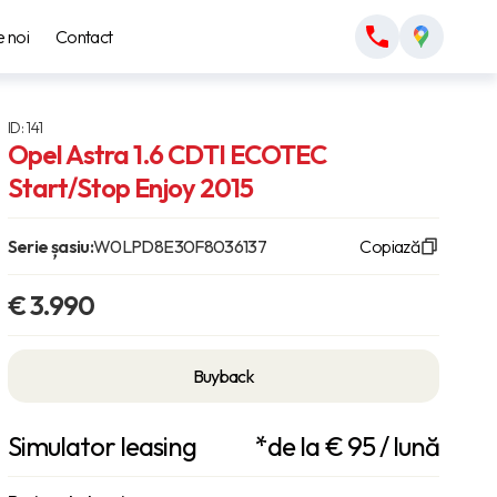
 noi
Contact
ID: 141
Opel Astra 1.6 CDTI ECOTEC
Start/Stop Enjoy 2015
Serie șasiu:
W0LPD8E30F8036137
Copiază
€ 3.990
Buyback
Simulator leasing
*de la €
95
/ lună