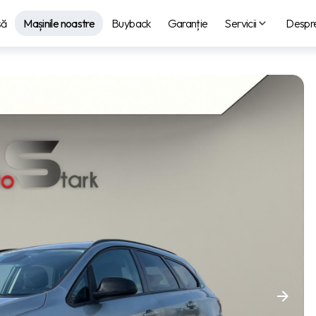
să
Mașinile noastre
Buyback
Garanție
Servicii
Despre