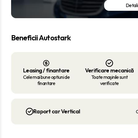
Detali
Beneficii Autostark
Leasing / finantare
Verificare mecanică
Cele mai bune optiuni de
Toate maşinile sunt
finantare
verificate
Raport car Vertical
O