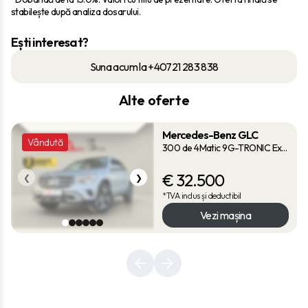
stabilește după analiza dosarului.
Ești interesat?
Suna acum la +40721 283 838
Alte oferte
Mercedes-Benz GLC
Vândută
300 de 4Matic 9G-TRONIC Exclusive
€
32.500
❮
❯
*TVA inclus și deductibil
Vezi mașina