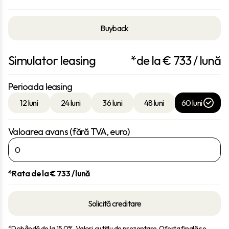
Buyback
Simulator leasing
*de la €
733
/ lună
Perioada leasing
12 luni
24 luni
36 luni
48 luni
60 luni
Valoarea avans (fără TVA, euro)
*Rata de la €
733
/ lună
Solicită creditare
*Dobândă de la 15.0%. Valori cu titlu de prezentare. Oferta finală se