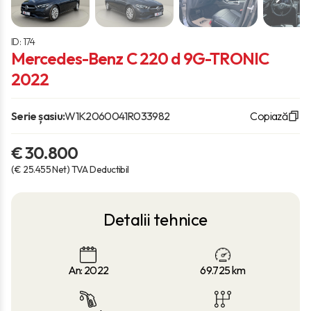
ID: 174
Mercedes-Benz C 220 d 9G-TRONIC
2022
Serie șasiu:
W1K2060041R033982
Copiază
€ 30.800
(€ 25.455 Net) TVA Deductibil
Detalii tehnice
An: 2022
69.725
km