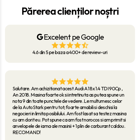
Părerea clienților noștri
Excelent pe Google
4.6 din 5 pe baza a 400+ de review-uri
Salutare. Am achizitionat acest Audi A1 8x 1.4 TDI 90Cp ,
An 2018. Masina foarte ok si intretinuta as putea spune un
nota 9 din toate punctele de vedere. Le multumesc celor
de la AutoStark pentru tot; foarte amabili si deschisi la
negocieri in limita posibilului. Am fost lasat sa testez masina
cu am dorit eu. Pot spune ca am fost norocos si am primit si
anvelopele de iarna ale masinii + 1 plin de carburant caldou.
RECOMAND!