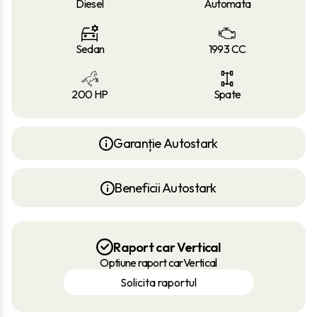
Diesel
Automata
Sedan
1993 CC
200 HP
Spate
Garanție Autostark
Beneficii Autostark
Raport car Vertical
Optiune raport carVertical
Solicita raportul