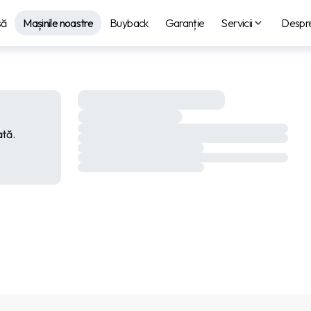
să
Mașinile noastre
Buyback
Garanție
Servicii
Despre
ată.