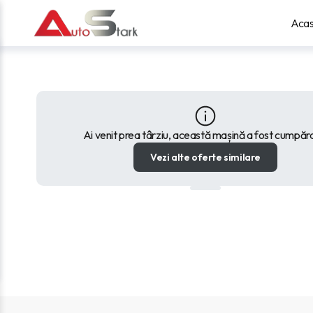
Aca
Ai venit prea târziu, această mașină a fost cumpăr
Vezi alte oferte similare