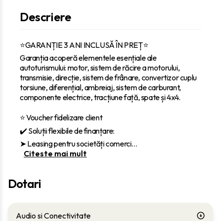
Descriere
⭐GARANȚIE 3 ANI INCLUSĂ ÎN PREȚ⭐
Garanția acoperă elementele esențiale ale
autoturismului: motor, sistem de răcire a motorului,
transmisie, direcție, sistem de frânare, convertizor cuplu
torsiune, diferențial, ambreiaj, sistem de carburant,
componente electrice, tracțiune față, spate și 4x4.
⭐ Voucher fidelizare client
✔️ Soluții flexibile de finanțare:
‎➤ Leasing pentru societăți comerci
...
Citeste mai mult
Dotari
Audio si Conectivitate