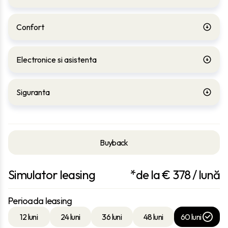
Confort
Electronice si asistenta
Siguranta
Buyback
Simulator leasing
*de la €
378
/ lună
Perioada leasing
12 luni
24 luni
36 luni
48 luni
60 luni