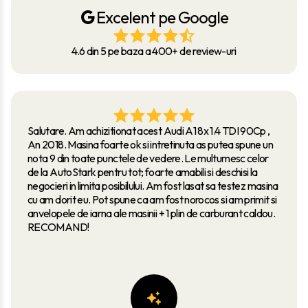
Excelent pe Google
4.6 din 5 pe baza a 400+ de review-uri
Salutare. Am achizitionat acest Audi A1 8x 1.4 TDI 90Cp ,
An 2018. Masina foarte ok si intretinuta as putea spune un
nota 9 din toate punctele de vedere. Le multumesc celor
de la AutoStark pentru tot; foarte amabili si deschisi la
negocieri in limita posibilului. Am fost lasat sa testez masina
cu am dorit eu. Pot spune ca am fost norocos si am primit si
anvelopele de iarna ale masinii + 1 plin de carburant caldou.
RECOMAND!