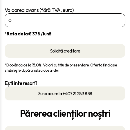
Valoarea avans (fără TVA, euro)
*Rata de la €
378
/ lună
Solicită creditare
*Dobândă de la 15.0%. Valori cu titlu de prezentare. Oferta finală se
stabilește după analiza dosarului.
Ești interesat?
Suna acum la +40721 283 838
Părerea clienților noștri