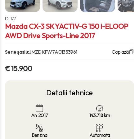
ID: 177
Mazda CX-3 SKYACTIV-G 150 i-ELOOP
AWD Drive Sports-Line 2017
Serie șasiu:
JMZDKFW7A01353961
Copiază
€ 15.900
Detalii tehnice
An: 2017
143.718
km
Benzina
Automata