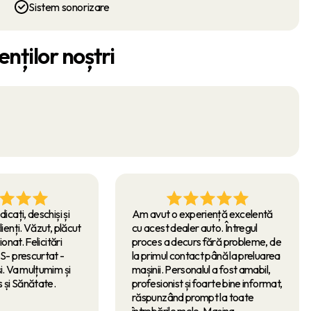
Sistem sonorizare
enților noștri
dicați, deschiși și
Am avut o experiență excelentă
lienți. Văzut, plăcut
cu acest dealer auto. Întregul
ționat. Felicitări
proces a decurs fără probleme, de
AS- prescurtat -
la primul contact până la preluarea
și. Va mulțumim și
mașinii. Personalul a fost amabil,
 și Sănătate.
profesionist și foarte bine informat,
răspunzând prompt la toate
întrebările mele. Mașina