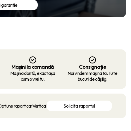
i garantie
Mașini la comandă
Consignație
Maşina dorită, exact așa
Noi vindem maşina ta. Tu te
cum o vrei tu.
bucuri de câştig.
ptiune raport carVertical
Solicita raportul