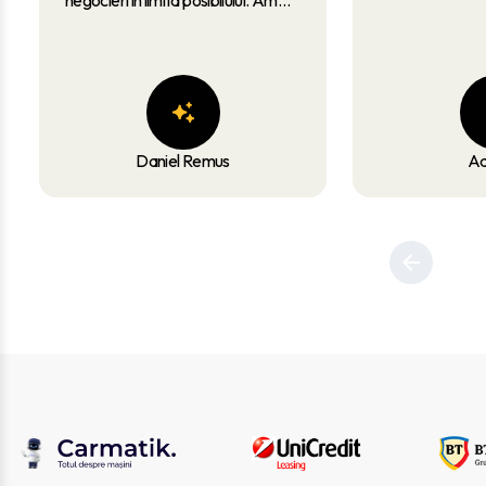
fost lasat sa testez masina cu am
dorit eu. Pot spune ca am fost
norocos si am primit si anvelopele
de iarna ale masinii + 1 plin de
carburant caldou. RECOMAND!
Daniel Remus
Ad