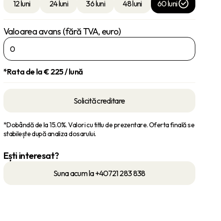
12 luni
24 luni
36 luni
48 luni
60 luni
Valoarea avans (fără TVA, euro)
*Rata de la €
225
/ lună
Solicită creditare
*Dobândă de la 15.0%. Valori cu titlu de prezentare. Oferta finală se
stabilește după analiza dosarului.
Ești interesat?
Suna acum la +40721 283 838