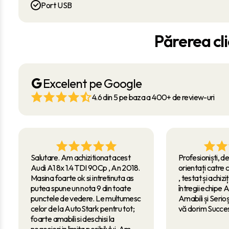
Port USB
Părerea cli
Excelent pe Google
4.6 din 5 pe baza a 400+ de review-uri
Salutare. Am achizitionat acest
Profesioniști, de
Audi A1 8x 1.4 TDI 90Cp , An 2018.
orientați catre c
Masina foarte ok si intretinuta as
, testat și achizi
putea spune un nota 9 din toate
întregii echipe 
punctele de vedere. Le multumesc
Amabili și Serio
celor de la AutoStark pentru tot;
vă dorim Succes
foarte amabili si deschisi la
negocieri in limita posibilului. Am