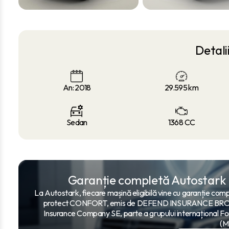
Detali
An: 2018
29.595
km
Sedan
1368 CC
Garanție completă Autostark
La Autostark, fiecare mașină eligibilă vine cu garanție compl
protect CONFORT, emis de DEFEND INSURANCE BROKER
Insurance Company SE, parte a grupului internațional Fo
(M