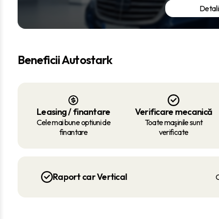
Detali
Beneficii Autostark
Leasing / finantare
Verificare mecanică
Cele mai bune optiuni de
Toate maşinile sunt
finantare
verificate
Raport car Vertical
O