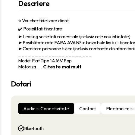
Descriere
⭐ Voucher fidelizare client
✔️ Posibilitati finantare:
‎➤ Leasing societati comerciale (inclusiv cele nou infiintate)
➤ Posibilitate rate FARA AVANS in baza buletinului - finantar
➤ Creditare persoane fizice (inclusiv contracte din afara tarii,
_ _ _ _ _ _ _ _ _ _ _ _ _ _ _ _ _ _ _ _ _ _
Model: Fiat Tipo 1.4 16V Pop
Motoriza
...
Citeste mai mult
Dotari
Audio si Conectivitate
Confort
Electronice si
Bluetooth