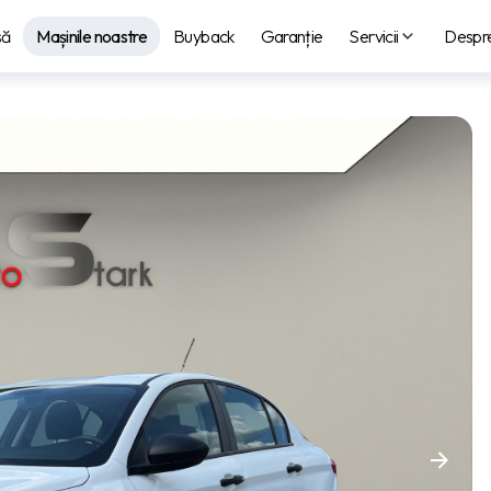
să
Mașinile noastre
Buyback
Garanție
Servicii
Despre