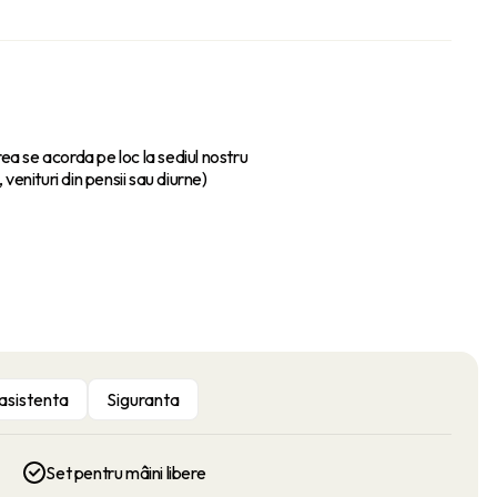
ea se acorda pe loc la sediul nostru
 venituri din pensii sau diurne)
 asistenta
Siguranta
Set pentru mâini libere