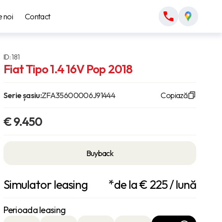
 noi
Contact
ID: 181
Fiat Tipo 1.4 16V Pop 2018
Serie șasiu:
ZFA35600006J91444
Copiază
€ 9.450
Buyback
Simulator leasing
*de la €
225
/ lună
Perioada leasing