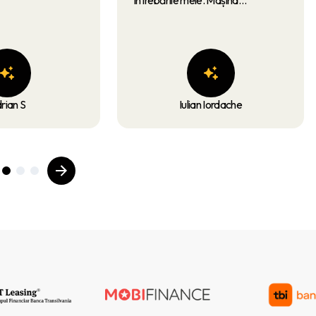
corespunde perfect descrierii, iar
formalitățile au fost gestionate
rapid și eficient. Recomand cu
încredere acest dealer tuturor
celor care caută seriozitate și
servicii de calitate!
rian S
Iulian Iordache