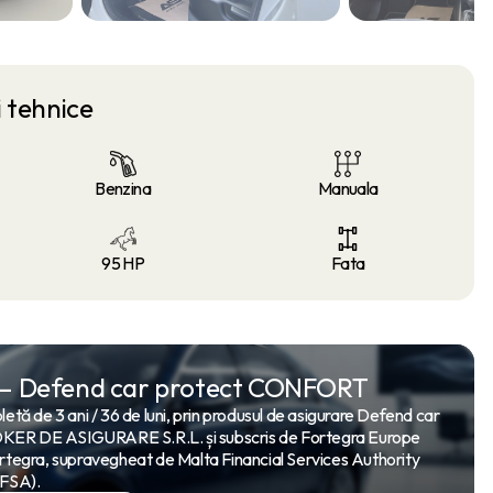
i tehnice
Benzina
Manuala
95 HP
Fata
 – Defend car protect CONFORT
etă de 3 ani / 36 de luni, prin produsul de asigurare Defend car
 DE ASIGURARE S.R.L. și subscris de Fortegra Europe
rtegra, supravegheat de Malta Financial Services Authority
FSA).