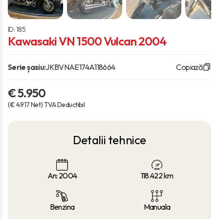
ID: 185
Kawasaki VN 1500 Vulcan 2004
Serie șasiu:
JKBVNAE174A118664
Copiază
€ 5.950
(€ 4.917 Net) TVA Deductibil
Detalii tehnice
An: 2004
118.422
km
Benzina
Manuala