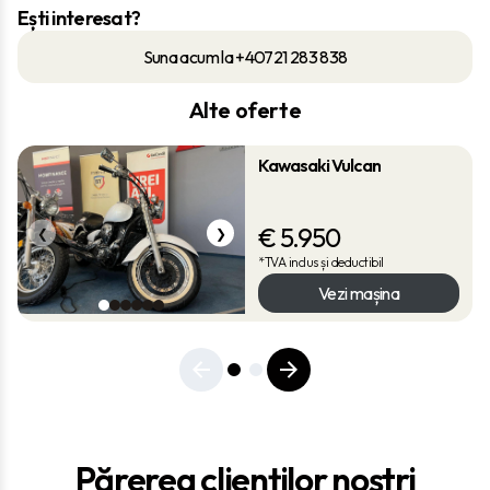
Ești interesat?
Suna acum la +40721 283 838
Alte oferte
Kawasaki Vulcan
€
5.950
❮
❯
*TVA inclus și deductibil
Vezi mașina
Părerea clienților noștri