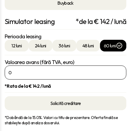
Buyback
Simulator leasing
*de la €
142
/ lună
Perioada leasing
12 luni
24 luni
36 luni
48 luni
60 luni
Valoarea avans (fără TVA, euro)
*Rata de la €
142
/ lună
Solicită creditare
*Dobândă de la 15.0%. Valori cu titlu de prezentare. Oferta finală se
stabilește după analiza dosarului.