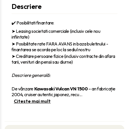
Descriere
✔️ Posibilitati finantare:
‎➤ Leasing societati comerciale (inclusiv cele nou
infiintate)
➤ Posibilitate rate FARA AVANS in baza buletinului -
finantarea se acorda pe loc la sediul nostru
➤ Creditare persoane fizice (inclusiv contracte din afara
tarii, venituri din pensii sau diurne)
Descriere generală:
De vânzare
Kawasaki Vulcan VN 1500
– an fabricație
2004, cruiser autentic japonez, recu
...
Citeste mai mult