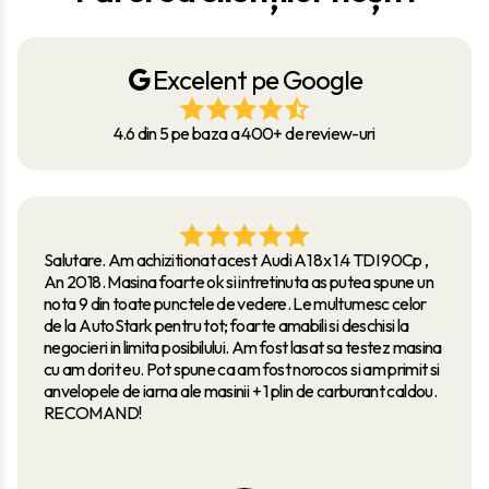
Excelent pe Google
4.6 din 5 pe baza a 400+ de review-uri
Salutare. Am achizitionat acest Audi A1 8x 1.4 TDI 90Cp ,
An 2018. Masina foarte ok si intretinuta as putea spune un
nota 9 din toate punctele de vedere. Le multumesc celor
de la AutoStark pentru tot; foarte amabili si deschisi la
negocieri in limita posibilului. Am fost lasat sa testez masina
cu am dorit eu. Pot spune ca am fost norocos si am primit si
anvelopele de iarna ale masinii + 1 plin de carburant caldou.
RECOMAND!