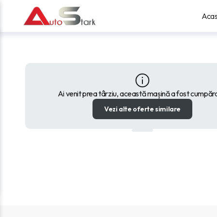
Aca
Ai venit prea târziu, această mașină a fost cumpăr
Vezi alte oferte similare