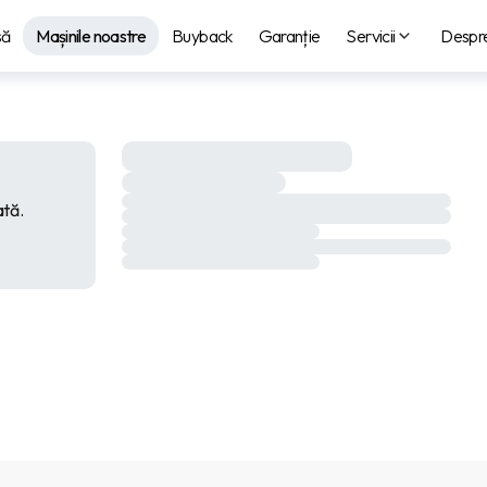
să
Mașinile noastre
Buyback
Garanție
Servicii
Despre
ată.