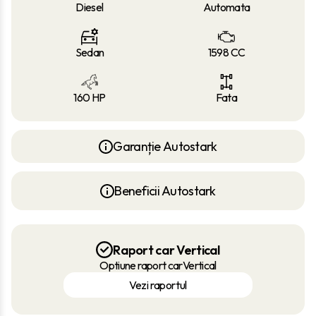
Diesel
Automata
Sedan
1598 CC
160 HP
Fata
Garanție Autostark
Beneficii Autostark
Raport car Vertical
Optiune raport carVertical
Vezi raportul