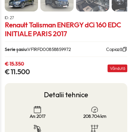
ID: 27
Renault Talisman ENERGY dCi 160 EDC
INITIALE PARIS 2017
Serie șasiu:
VF1RFD00858859972
Copiază
€ 15.350
Vândută
€ 11.500
Detalii tehnice
An: 2017
208.704
km