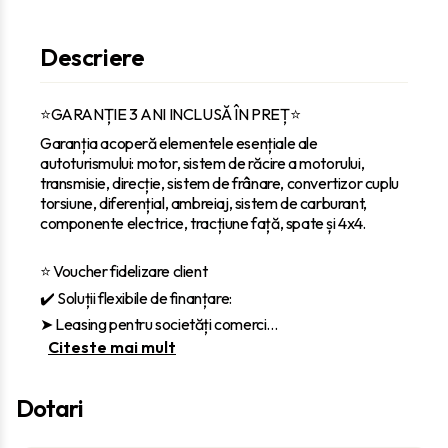
Descriere
⭐GARANȚIE 3 ANI INCLUSĂ ÎN PREȚ⭐
Garanția acoperă elementele esențiale ale
autoturismului: motor, sistem de răcire a motorului,
transmisie, direcție, sistem de frânare, convertizor cuplu
torsiune, diferențial, ambreiaj, sistem de carburant,
componente electrice, tracțiune față, spate și 4x4.
⭐ Voucher fidelizare client
✔️ Soluții flexibile de finanțare:
‎➤ Leasing pentru societăți comerci
...
Citeste mai mult
Dotari