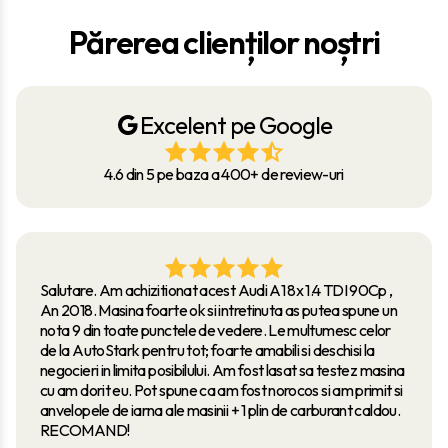
Părerea clienților noștri
Excelent pe Google
4.6 din 5 pe baza a 400+ de review-uri
Salutare. Am achizitionat acest Audi A1 8x 1.4 TDI 90Cp ,
An 2018. Masina foarte ok si intretinuta as putea spune un
nota 9 din toate punctele de vedere. Le multumesc celor
de la AutoStark pentru tot; foarte amabili si deschisi la
negocieri in limita posibilului. Am fost lasat sa testez masina
cu am dorit eu. Pot spune ca am fost norocos si am primit si
anvelopele de iarna ale masinii + 1 plin de carburant caldou.
RECOMAND!