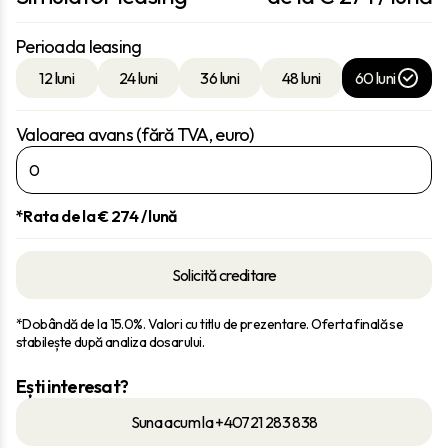
Perioada leasing
12 luni
24 luni
36 luni
48 luni
60 luni
Valoarea avans (fără TVA, euro)
*Rata de la €
274
/ lună
Solicită creditare
*Dobândă de la 15.0%. Valori cu titlu de prezentare. Oferta finală se
stabilește după analiza dosarului.
Ești interesat?
Suna acum la +40721 283 838